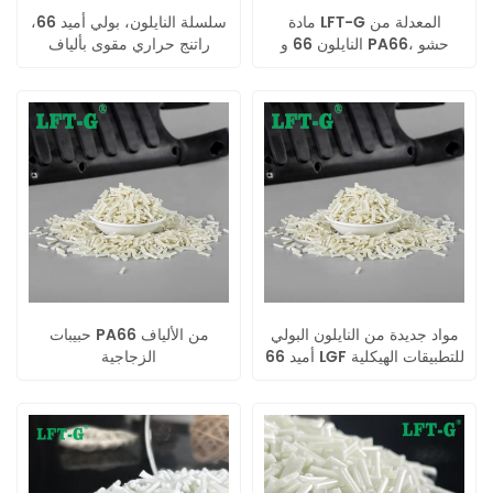
مادة LFT-G المعدلة من
سلسلة النايلون، بولي أميد 66،
النايلون 66 و PA66، حشو
راتنج حراري مقوى بألياف
مركبات الألياف الزجاجية
زجاجية طويلة
الطويلة، الأجهزة الإلكترونية
مواد جديدة من النايلون البولي
حبيبات PA66 من الألياف
أميد 66 LGF للتطبيقات الهيكلية
الزجاجية