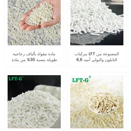
مركبات LFT المصنوعة من
مادة مقواة بألياف زجاجية
النايلون والبولي أميد 6,6
طويلة بنسبة 30% من مادة
المقوى بألياف زجاجية طويلة
البولي أميد 66 (LPT-G
PA66) بلاستيك معدل