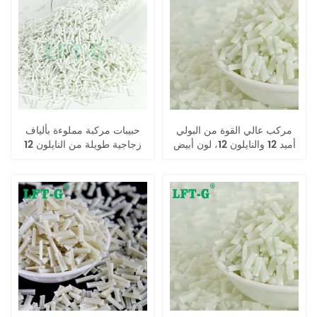
مركب عالي القوة من البولي
حبيبات مركبة مملوءة بألياف
أميد 12 والنايلون 12، لون أبيض
زجاجية طويلة من النايلون 12
نقي، مناسب للسيارات
والبولي أميد (LFT)