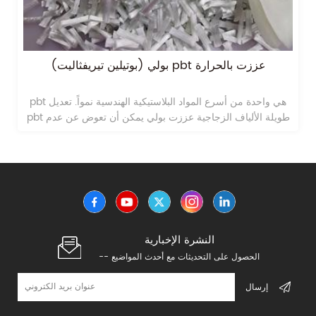
طويلة الألياف الزجاجية بيوتيلين تيريفثاليت pbt المواد
البلاستيكية lgf40
طويلة الألياف الزجاجية بيوتيلين تيريفثاليت pbt المواد البلاستيكية
lgf40
النشرة الإخبارية
-- الحصول على التحديثات مع أحدث المواضيع