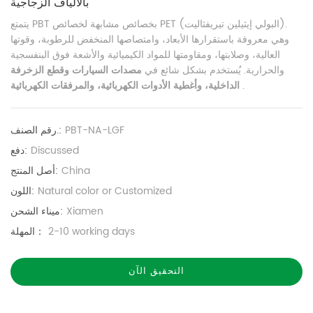
بالألياف الزجاجية
يتمتع PBT بخصائص مشابهة لخصائص PET (البولي إيثيلين تيريفثاليت).
وهي معروفة باستقرارها الأبعاد، وامتصاصها المنخفض للرطوبة، وقوتها
العالية، وصلابتها، ومقاومتها للمواد الكيميائية والأشعة فوق البنفسجية
والحرارية. يُستخدم بشكل شائع في
مصدات السيارات وقطع الزخرفة
.
الداخلية، وأغطية الأدوات الكهربائية، والمرفقات الكهربائية
PBT-NA-LGF
رقم الصنف.:
Discussed
دفع:
China
أصل المنتج:
Natural color or Customized
اللون:
Xiamen
ميناء الشحن:
2-10 working days
المهلة：
التحقيق الآن