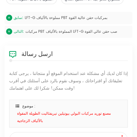
LFT-G مملوءة بالألياف PBT بمركبات حقن عالية القوة
سابق:
مركبات PBT المملوءة بالألياف LFT-G صب حقن عالي القوة
التالى:
ارسل رسالة
إذا كان لديك أي مشكلة عند استخدام الموقع أو منتجاتنا ، يرجى كتابة
تعليقاتك أو اقتراحاتك ، وسوف نقوم بالرد على أسئلتك في أقرب
وقت ممكن! شكرا لك على اهتمامك!
موضوع :
مصنع توريد مركبات البولي بيوتيلين تيريفثاليت الطويلة المقواة
بالألياف الزجاجية