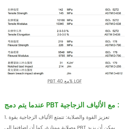
PBT مع 40% LGF
:
عندما يتم دمج PBT مع الألياف الزجاجية
1. تعزيز القوة والصلابة: تتمتع الألياف الزجاجية بقوة
وصلابة ممتازة، كما أن إضافتها إلى PBT يمكن أن يزيد