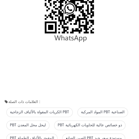
العلامات ذات الصلة :
المواد المركبة PBT الصناعية
الكريات المقواة بالألياف الزجاجية PBT
PBT ذو خصائص عالية للحاويات الكهربائية
PBT ليحل محل المعدن
الصين الصانع PBT مستودع سعر جيد
PBT المقوى بالألياف الطويلة