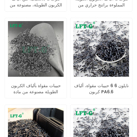
المملوءة براتنج حراري من
الكربون الطويلة، مصنوعة من
النايلون 6,6 LFT-G
النايلون 66، بلاستيك حراري.
نايلون 6 6 حبيبات مقواة، ألياف
حبيبات مقواة بألياف الكربون
كربون PA6.6
الطويلة مصنوعة من مادة
البولي أميد 66 المركبة