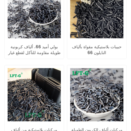
حبيبات بلاستيكية مقواة بألياف
بولي أميد 66، ألياف كربونية
النايلون 66
طويلة مقاومة للتآكل لقطع غيار
السيارات
مركبات ألياف الكربون الطويلة
مركبات بلاستيكية من ألياف