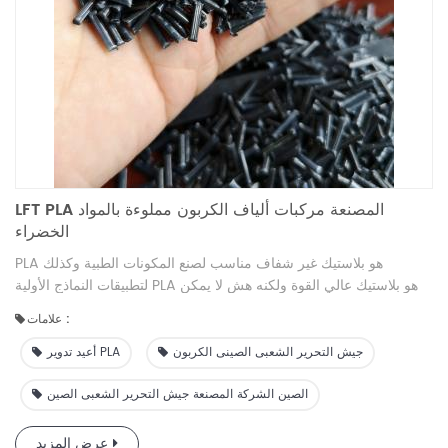
LFT PLA المصنعة مركبات ألياف الكربون مملوءة بالمواد
الخضراء
PLA هو بلاستيك غير شفاف مناسب لصنع المكونات الطبية وكذلك
لتطبيقات النماذج الأولية PLA هو بلاستيك عالي القوة ولكنه هش لا يمكن
استخدامه في التطبيقات التي تعاني من أحمال الصدمة يمكن صنع لبنات
علامات :
بناء حمض اللبنيك من PLA من النشا النباتي المخمر ، مثل الذرة ، في ظل
الظروف التي يتم التحكم فيها يتطلب الأمر أقل من طاقة لإنتاج PLA من
جيش التحرير الشعبى الصينى الكربون
أعيد تدوير PLA
البلاستيك الحراري القائم على النفط ، مما يجعلها صديقة للبيئة نسبيًا غالبًا
ما يعتبر PLA قابلاً للتحلل ما هي مزايا جيش التحرير الشعبى الصينى؟فيما
الصين الشركة المصنعة جيش التحرير الشعبى الصين
يلي بعض مزايا بلاستيك PLA أدناه:التوافق الحيوي: PLA غير سامة للبشر
يمكن أن يبقى على اتصال مع الجلد لفترات طويلة دون أي آثار سلبية
عرض المزيد