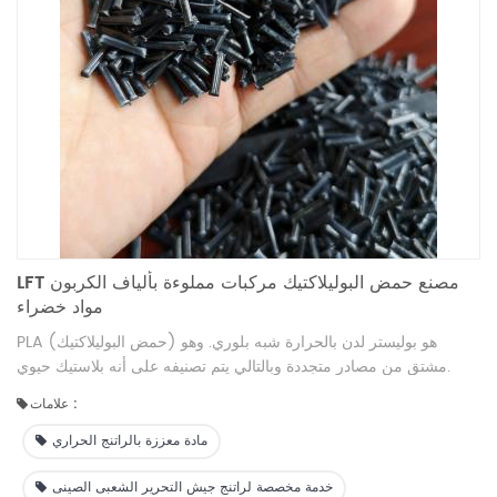
LFT مصنع حمض البوليلاكتيك مركبات مملوءة بألياف الكربون
مواد خضراء
PLA (حمض البوليلاكتيك) هو بوليستر لدن بالحرارة شبه بلوري. وهو
مشتق من مصادر متجددة وبالتالي يتم تصنيفه على أنه بلاستيك حيوي.
علامات :
مادة معززة بالراتنج الحراري
خدمة مخصصة لراتنج جيش التحرير الشعبى الصينى