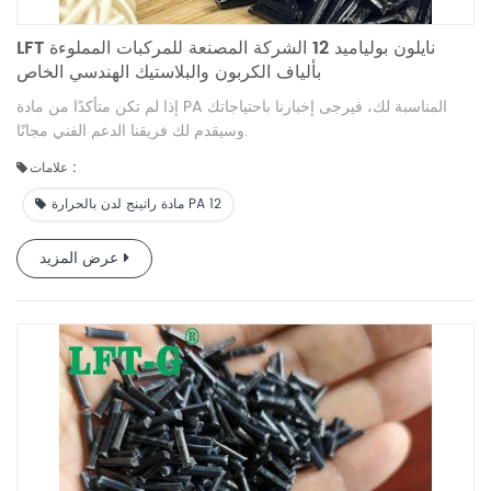
LFT نايلون بولياميد 12 الشركة المصنعة للمركبات المملوءة
بألياف الكربون والبلاستيك الهندسي الخاص
إذا لم تكن متأكدًا من مادة PA المناسبة لك، فيرجى إخبارنا باحتياجاتك
وسيقدم لك فريقنا الدعم الفني مجانًا.
علامات :
مادة راتينج لدن بالحرارة PA 12
عرض المزيد