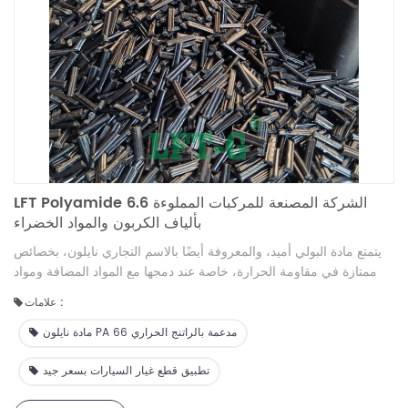
LFT Polyamide 6.6 الشركة المصنعة للمركبات المملوءة
بألياف الكربون والمواد الخضراء
يتمتع مادة البولي أميد، والمعروفة أيضًا بالاسم التجاري نايلون، بخصائص
ممتازة في مقاومة الحرارة، خاصة عند دمجها مع المواد المضافة ومواد
الحشو.
علامات :
مادة نايلون PA 66 مدعمة بالراتنج الحراري
تطبيق قطع غيار السيارات بسعر جيد