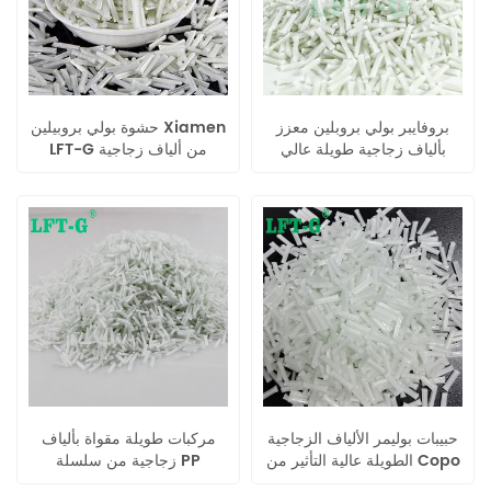
بروفايبر بولي بروبلين معزز
حشوة بولي بروبيلين Xiamen
بألياف زجاجية طويلة عالي
LFT-G من ألياف زجاجية
الأداء للقولبة بالحقن
طويلة، بلاستيك معدل عالي
الأداء، 12 مم
حبيبات بوليمر الألياف الزجاجية
مركبات طويلة مقواة بألياف
الطويلة عالية التأثير من Copo
زجاجية من سلسلة PP
PP
كوبوليمر