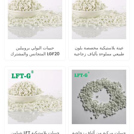
عينة بلاستيكية مخصصة بلون
حبيبات البولي بروبيلين
طبيعي مملوءة بألياف زجاجية
المتجانس والمشترك LGF20
طويلة من البولي بروبيلين،
توفر حشوة من ألياف زجاجية
طويلة.
حبيبات مركبة من ألياف زجاجية
شيامن LFT حبيبات بلاستيكية