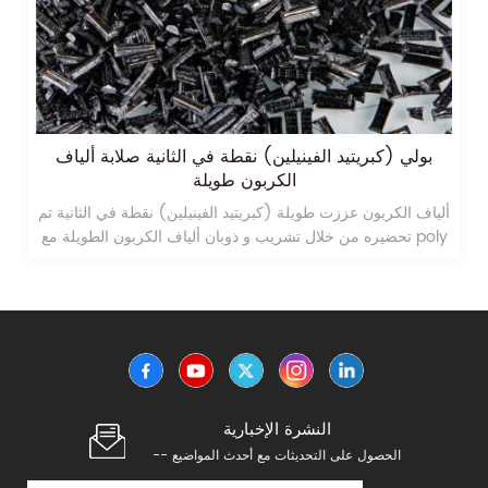
بولي (كبريتيد الفينيلين) نقطة في الثانية صلابة ألياف
الكربون طويلة
ألياف الكربون عززت طويلة (كبريتيد الفينيلين) نقطة في الثانية تم
تحضيره من خلال تشريب و ذوبان ألياف الكربون الطويلة مع poly
(sylide sylide).
النشرة الإخبارية
-- الحصول على التحديثات مع أحدث المواضيع