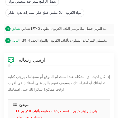
تعديل الراتنج سعر جيد منخفض موك
تطبيق قطع غيار السيارات بدون طيار DJI مواد الكربون
شيامن LFT-G كبريتيد البولي فينيل يملأ بوليمر ألياف الكربون الطويل PPS
سابق:
LFT مصنع كبريتيد البولي فينيلين للمركبات المملوءة بألياف الكربون والمواد الخضراء
التالى:
ارسل رسالة
إذا كان لديك أي مشكلة عند استخدام الموقع أو منتجاتنا ، يرجى كتابة
تعليقاتك أو اقتراحاتك ، وسوف نقوم بالرد على أسئلتك في أقرب
وقت ممكن! شكرا لك على اهتمامك!
موضوع :
LFT بولي إيثر إيثر كيتون المُصنع مركبات مملوءة بألياف الكربون
بلاستيك هندسي خاص