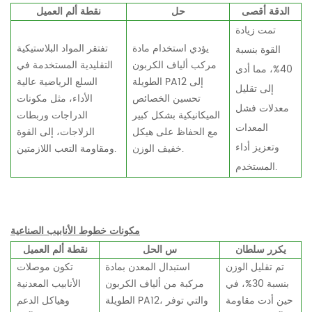
الدقة
أقصى
حل
نقطة ألم العميل
تمت زيادة
يؤدي استخدام مادة
تفتقر المواد البلاستيكية
القوة بنسبة
مركب ألياف الكربون
التقليدية المستخدمة في
40%، مما أدى
الطويلة PA12 إلى
السلع الرياضية عالية
إلى تقليل
تحسين الخصائص
الأداء، مثل مكونات
معدلات فشل
الميكانيكية بشكل كبير
الدراجات وربطات
المعدات
مع الحفاظ على هيكل
الزلاجات، إلى القوة
وتعزيز أداء
خفيف الوزن.
ومقاومة التعب اللازمتين.
المستخدم.
مكونات خطوط الأنابيب الصناعية
يكرر
سلطان
س
الحل
نقطة ألم العميل
تم تقليل الوزن
استبدال المعدن بمادة
تكون موصلات
بنسبة 30%، في
مركبة من ألياف الكربون
الأنابيب المعدنية
حين أدت مقاومة
الطويلة PA12، والتي توفر
وهياكل الدعم