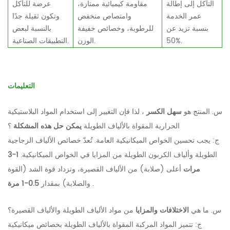
التآكل إلى إطالة
مقاومة كيميائية ممتازة،
عرضة للتآكل
عمر الخدمة
وامتصاص منخفض
وتكون ثقيلة جدًا
بنسبة تزيد عن
للرطوبة، وخصائص خفيفة
بالنسبة لبعض
50%.
الوزن.
التطبيقات الصناعية.
التعليمات
س. المنتج هو
سهل الكسر
، لذا فإن التغيير إلى استخدام المواد البلاستيكية
الحرارية المقواة بالألياف الطويلة
يمكن حل هذه المشكلة
؟
ج: يجب تحسين الخواص الميكانيكية العامة. تُعدّ خصائص الألياف الزجاجية
الطويلة وألياف الكربون الطويلة من المزايا في الخواص الميكانيكية.
1-3
مرات
أعلى (صلابة)
من الألياف القصيرة، وتزداد قوة الشد (القوة
.
0.5-1 مرة
والصلابة) بمقدار
س. ما هي
الاختلافات والمزايا
من مواد الألياف الطويلة والألياف القصيرة؟
ج: تتميز المواد المركبة المقواة بالألياف الطويلة بخصائص ميكانيكية