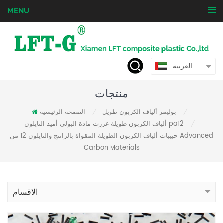
MENU
العربية
منتجات
بوليمر ألياف الكربون طويل
الصفحة الرئيسية
/
/
ألياف الكربون طويلة عززت مادة البولي أميد النايلون pa12
/
حبيبات ألياف الكربون الطويلة المقواة بالراتنج والنايلون 12 من Advanced
Carbon Materials
الاقسام