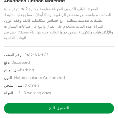
Advanced Carbon Materials
توفر مادة PA12 المقواة بألياف الكربون الطويلة مقاومة ممتازة
للصدمات، وامتصاص منخفض للرطوبة، وثباتًا أبعاديًا، مما يجعلها مثالية لـ
تطبيقات هندسية متطلبة
. مع
خصائص ميكانيكية فائقة وخفة الوزن
المزايا، هذه المادة تستخدم على نطاق واسع في
صناعات السيارات
والإلكترونيات والكهرباء
تضمن قوتها العالية وصلابتها أداءً مستقرًا حتى في
البيئات القاسية.
PA12-NA-LCF
رقم الصنف.:
Discussed
دفع:
China
أصل المنتج:
Natural color or Customized
اللون:
Xiamen
ميناء الشحن:
2-10 working days
المهلة：
التحقيق الآن