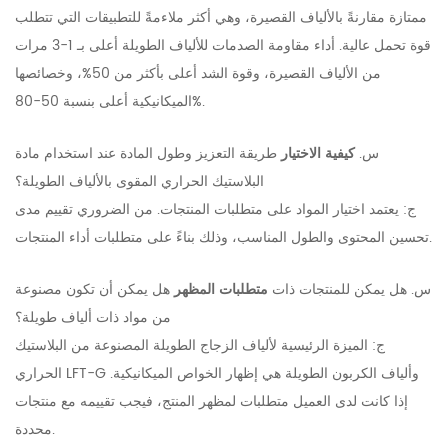
ممتازة مقارنةً بالألياف القصيرة، وهي أكثر ملاءمةً للتطبيقات التي تتطلب
قوة تحمل عالية. أداء مقاومة الصدمات للألياف الطويلة أعلى بـ 1-3 مرات
من الألياف القصيرة، وقوة الشد أعلى بأكثر من 50%، وخصائصها
الميكانيكية أعلى بنسبة 50-80%.
س.
كيفية الاختيار
طريقة التعزيز وطول المادة عند استخدام مادة
البلاستيك الحراري المقوى بالألياف الطويلة؟
ج: يعتمد اختيار المواد على متطلبات المنتجات. من الضروري تقييم مدى
تحسين المحتوى والطول المناسب، وذلك بناءً على متطلبات أداء المنتجات.
س. هل يمكن للمنتجات ذات
متطلبات المظهر
هل يمكن أن تكون مصنوعة
من مواد ذات ألياف طويلة؟
ج: الميزة الرئيسية لألياف الزجاج الطويلة المصنوعة من البلاستيك
الحراري LFT-G وألياف الكربون الطويلة هي إظهار الخواص الميكانيكية.
إذا كانت لدى العميل متطلبات لمظهر المنتج، فيجب تقييمه مع منتجات
محددة.