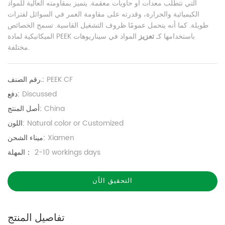
التي تتطلب معدات أو حاويات معقمة. يتميز بمقاومته العالية للمواد
الكيميائية والحرارة، وقدرته على مقاومة الغمر في السوائل لفترات
طويلة. كما أنه يتحمل عمومًا ظروف التشغيل القاسية. تسمح الخصائص
الميكانيكية لمادة PEEK باستخدامها كـ
تعزيز
المواد في سيناريوهات
مختلفة.
PEEK CF
رقم الصنف.:
Discussed
دفع:
China
أصل المنتج:
Natural color or Customized
اللون:
Xiamen
ميناء الشحن:
2-10 workings days
المهلة：
التحقيق الآن
تفاصيل المنتج