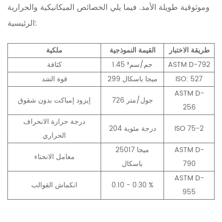
وموثوقية طويلة الأمد. فيما يلي الخصائص الميكانيكية والحرارية
الرئيسية:
طريقة الاختبار
القيمة النموذجية
ملكية
ASTM D-792
1.45 جم/سم³
كثافة
ISO: 527
299 ميجا باسكال
قوة الشد
ASTM D-
726 جول/متر
إيزود إمباكت بدون شقوق
256
درجة حرارة الانحراف
ISO 75-2
204 درجة مئوية
الحراري
ASTM D-
25017 ميجا
معامل الانحناء
790
باسكال
ASTM D-
0.10 - 0.30 %
انكماش القوالب
955