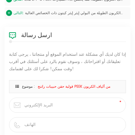
مركبات اللدائن الحرارية المقواة بألياف الكربون الطويلة من البولي إيثر إيثر كيتون ذات الخصائص العالية LFT
التالى:
ارسل رسالة
إذا كان لديك أي مشكلة عند استخدام الموقع أو منتجاتنا ، يرجى كتابة
تعليقاتك أو اقتراحاتك ، وسوف نقوم بالرد على أسئلتك في أقرب
وقت ممكن! شكرا لك على اهتمامك!
قولبة حقن حبيبات راتنج PEEK من ألياف الكربون
موضوع :