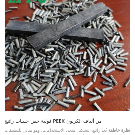
قولبة حقن حبيبات راتنج PEEK من ألياف الكربون
نظرة خاطفة
يُعدّ راتنج التشكيل متعدد الاستخدامات، وهو مثالي للتطبيقات