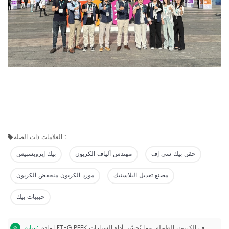
العلامات ذات الصلة :
حقن بيك سي إف
مهندس ألياف الكربون
بيك إيروبسبيس
مصنع تعديل البلاستيك
مورد الكربون منخفض الكربون
حبيبات بيك
مادة LFT-G PEEK عالية الجودة مُعدّلة لحشو ألياف الكربون الطويلة، مما يُحسّن أداء السيارات.
سابق: