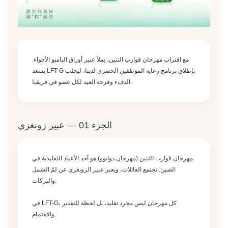
مع اقتراب مهرجان قوارب التنين، يملأ عبير أوراق البامبو الأجواء.
يسعد LFT-G بإطلاق برنامج رعاية الموظفين الحصري لدينا، ليجلب
الدفء وفرحة العيد لكل عضو في فريقنا.
الجزء 01 — عبير زونغزي
مهرجان قوارب التنين (مهرجان دوانوو) هو أحد الأعياد التقليدية في
الصين. تجتمع العائلات، ويعبر عبير الزونغزي عن لمّ الشمل
والبركات.
في LFT-G، كل مهرجان ليس مجرد تقليد، بل لحظة للتقدير
والاهتمام.