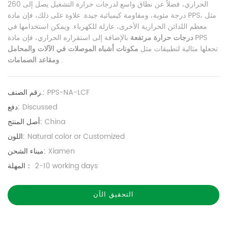
الحراري، فضلاً عن نطاق واسع لدرجات حرارة التشغيل يصل إلى 260
درجة مئوية، ومقاومة كيميائية جيدة. علاوة على ذلك، فإن مادة PPS، مثل
معظم اللدائن الحرارية الأخرى، عازلة للكهرباء. ويمكن استخدامها في
درجات حرارة مرتفعة
بالإضافة إلى استقراره الحراري، فإن مادة PPS
تجعلها مثالية لتطبيقات مثل
مكونات أشباه الموصلات في الآلات والمحامل
.
ومقاعد الصمامات
PPS-NA-LCF
رقم الصنف.:
Discussed
دفع:
China
أصل المنتج:
Natural color or Customized
اللون:
Xiamen
ميناء الشحن:
2-10 working days
المهلة：
التحقيق الآن