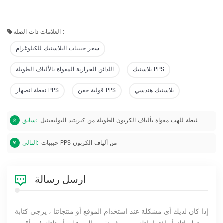
العلامات ذات الصلة :
سعر حبيبات البلاستيك للكيلوغرام
بلاستيك PPS
اللدائن الحرارية المقواة بالألياف الطويلة
بلاستيك هندسي
قولبة حقن PPS
نقطة انصهار PPS
مادة مثبطة للهب مقواة بألياف الكربون الطويلة من كبريتيد البوليفينيل (LPS)
سابق:
حبيبات PPS من ألياف الكربون
التالى:
ارسل رسالة
إذا كان لديك أي مشكلة عند استخدام الموقع أو منتجاتنا ، يرجى كتابة