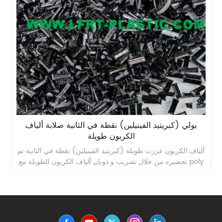
بولي (كبريتيد الفينيلين) نقطة في الثانية صلابة ألياف
الكربون طويلة
ألياف الكربون عززت طويلة (كبريتيد الفينيلين) نقطة في الثانية تم
تحضيره من خلال تشريب و ذوبان ألياف الكربون الطويلة مع poly
(sylide sylide).