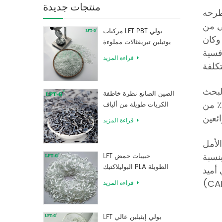
منتجات جديدة
 المقرر طرحه
ي من
مركبات LFT PBT بولي
من الفولاذ ، وكان
بوتيلين تيريفثالات مملوءة
كثر تنافسية
بألياف زجاجية طويلة
قراءة المزيد
البحث
الصين الصانع نظرة خاطفة
والتطوير للطراز الجديد ، لم نحقق فقط خفضًا بنسبة 30٪ في وزن مقعد الصف الثالث ، ولكننا وفرنا أيضًا 15٪ من
الكريات طويلة من ألياف
الكربون المقوى بالراتنج
قراءة المزيد
الأمل
نسبة
LFT حبيبات حمض
البوليلاكتيك PLA الطويلة
ب مع أداة محاكاة الكمبيوتر
المقواة بالألياف الزجاجية
قراءة المزيد
عالية القوة
LFT بولي إيثيلين عالي