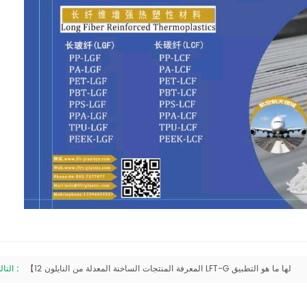
【المعرفة المنتجات الساخنة المعدلة من النايلون 12 LFT-G لها ما هو التطبيق
التالى :