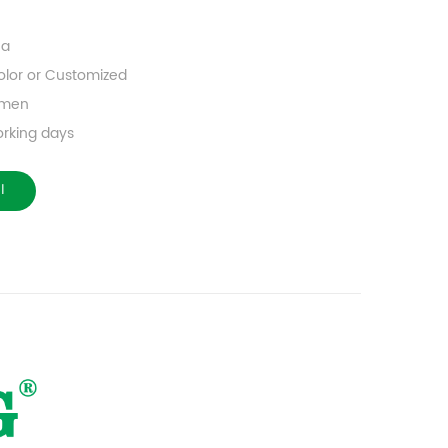
na
olor or Customized
amen
orking days
ا