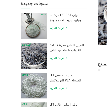
منتجات جديدة
مركبات LFT PBT بولي
بوتيلين تيريفثالات مملوءة
بألياف زجاجية طويلة
قراءة المزيد
الصين الصانع نظرة خاطفة
الكريات طويلة من ألياف
الكربون المقوى بالراتنج
قراءة المزيد
منتج
LFT حبيبات حمض
البوليلاكتيك PLA الطويلة
المقواة بالألياف الزجاجية
قراءة المزيد
عالية القوة
LFT بولي إيثيلين عالي