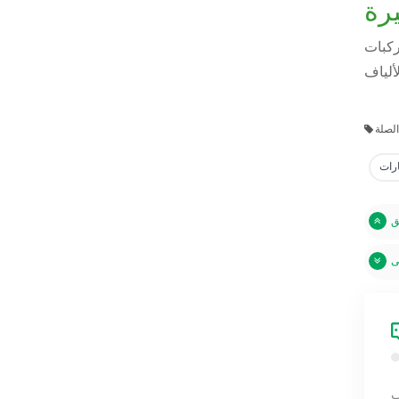
يرة
دمات، وأداءً
رات
ب