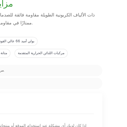
مزاي
ممتازًا في مقاومة الإجهاد، ومتانة عالية نظرًا لنقل الأحمال الأكثر كفاءة وتعزيز شبكة الألياف.
بولي أميد 66 عالي القوة
مركبات اللدائن الحرارية المتقدمة
متانة
مركبات بلاستيكية من ألياف الكربون الطويلة، مصنوعة من النايلون 66، بلاستيك حراري.
إذا كان لديك أي مشكلة عند استخدام الموقع أو منتجات