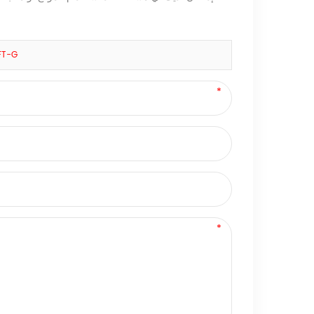
مركبات ألياف الكربون الطويلة المملوءة براتنج حرا