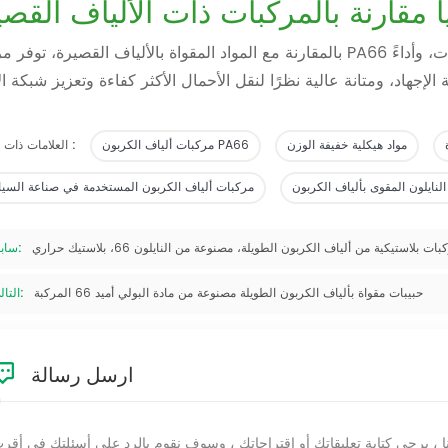
ا مقارنة بالمركبات ذات الألياف القص
بالمقارنة مع المواد المقواة بالألياف القصيرة، توفر مركبات PA66 ذات الألياف الكربونية الطويلة مقاومة فائقة للص
مواد هيكلية خفيفة الوزن
مركبات ألياف الكربون PA66
العلامات ذات الصلة :
 النايلون المقوى بألياف الكربون
مركبات ألياف الكربون المستخدمة في صناعة السيا
سابق:
حبيبات مقواة بألياف الكربون الطويلة مصنوعة من مادة البولي أميد 66 المركبة
التالى:
ارسل رسالة
نا ، يرجى كتابة تعليقاتك أو اقتراحاتك ، وسوف نقوم بالرد على أسئلتك في أقر