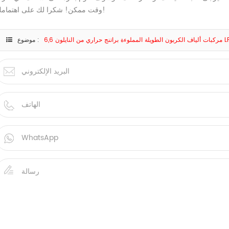
وقت ممكن! شكرا لك على اهتمامك!
ري من النايلون 6,6 LFT-G
موضوع :