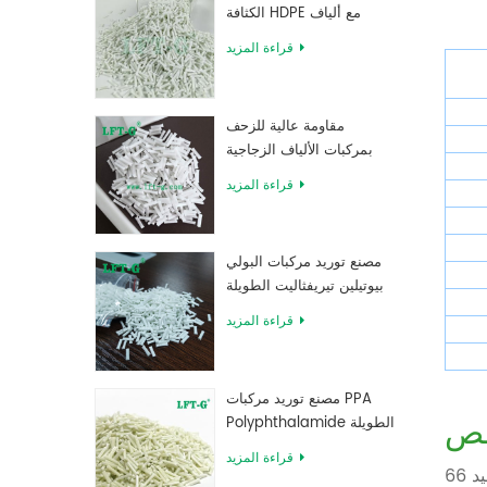
الكثافة HDPE مع ألياف
زجاجية طويلة معززة
قراءة المزيد
مقاومة عالية للزحف
بمركبات الألياف الزجاجية
الطويلة المملوءة بـ MXD 6
قراءة المزيد
مصنع توريد مركبات البولي
بيوتيلين تيريفثاليت الطويلة
المقواة بالألياف الزجاجية
قراءة المزيد
مصنع توريد مركبات PPA
ص
Polyphthalamide الطويلة
المقواة بالألياف الزجاجية
قراءة المزيد
تُعدّ مركبات البولي أميد 66 (PA66) المملوءة بألياف الكربون الطويلة مواد هندسية متطورة تجمع بين الخصائص المتأصلة في