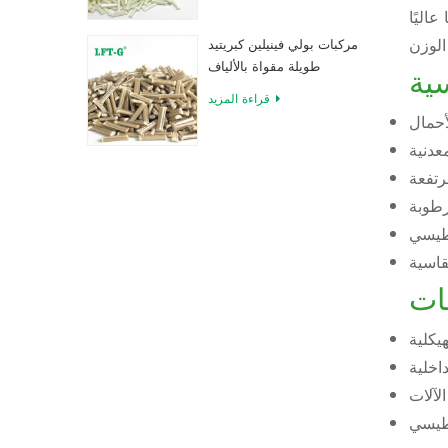
عاليًا
مركبات بولي فينيلين كبريتيد
طويلة مقواة بالألياف
سية
الزجاجية
قراءة المزيد
أحمال
معدنية
تفعة
رطوبة
اطيسي
قاسية
ات
هيكلية
اخلية
لآلات
اطيسي