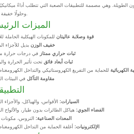
لياف الكربون الطويلة. وهي مصممة للتطبيقات الصعبة التي تتطلب أداءً ميكانيكيًا 
وحلولًا خفيفة الوزن.
الميزات الرئي
قوة وصلابة عاليتان
للمكونات الهيكلية الحاملة لل
خفيف الوزن
بديل للأجزاء ال
ثبات حراري ممتاز
في درجات حرارة مر
ثبات أبعاد فائق
تحت تأثير الحرارة وال
ة الكهربائية
للحماية من التفريغ الكهروستاتيكي والتداخل الكهرومغن
مقاومة التآكل
في البيئات ال
التطبيق
السيارات:
الأقواس، والهياكل، والأجزاء ال
الفضاء الجوي:
هياكل الطائرات بدون طيار، والألواح الد
المعدات الصناعية:
التروس، مكونات ا
الإلكترونيات:
أغلفة الحماية من التداخل الكهرومغن