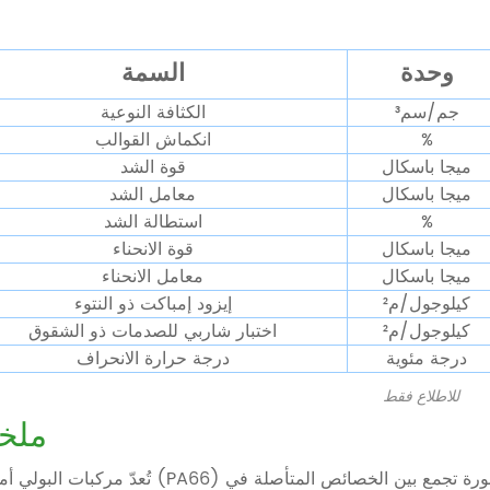
وحدة
السمة
جم/سم³
الكثافة النوعية
%
انكماش القوالب
ميجا باسكال
قوة الشد
ميجا باسكال
معامل الشد
%
استطالة الشد
ميجا باسكال
قوة الانحناء
ميجا باسكال
معامل الانحناء
كيلوجول/م²
إيزود إمباكت ذو النتوء
كيلوجول/م²
اختبار شاربي للصدمات ذو الشقوق
درجة مئوية
درجة حرارة الانحراف
للاطلاع فقط
ملخ