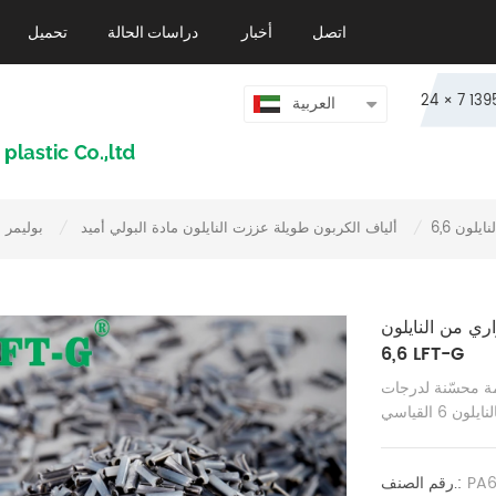
اتصل
أخبار
دراسات الحالة
تحميل
العربية
ألياف الكربون طويلة عززت النايلون مادة البولي أميد
بوليمر 
/
/
ري من النايلون
6,6 LFT-G
ع بمقاومة محسّنة لدرجات
PA
رقم الصنف.: