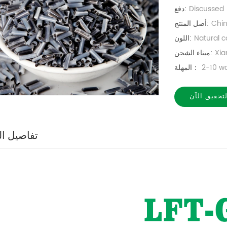
Discussed
دفع:
Chi
أصل المنتج:
Natural c
اللون:
Xi
ميناء الشحن:
2-10 w
المهلة：
لتحقيق الآن
تفاصيل ال