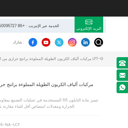
24 × 7 الخدمة عبر الإنترنت : +86 13950095727
البريد الإلكتروني
شارك :
مركبات ألياف الكربون الطويلة المملوءة براتنج حراري من النايلون 6,6 LFT-G
مركبات ألياف الكربون الطويلة المملوءة براتنج حرا
تتميز مادة النايلون 66 المستخدمة في عمليات التصني
الحرارة ومعدلات امتصاص أقل للماء مقارنة بالنايلون 6 القياسي.
66-NA-LCF