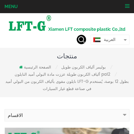
MENU
العربية
منتجات
بوليمر ألياف الكربون طويل
الصفحة الرئيسية
/
/
ألياف الكربون طويلة عززت مادة البولي أميد النايلون pa12
/
نايلون مقوى بألياف الكربون من البولي أميد LFT-G بطول 12 بوصة، يُستخدم
في صناعة قطع غيار السيارات
الاقسام