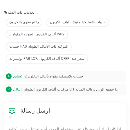
العلامات ذات الصلة :
حبيبات بلاستيكية مقواة بألياف الكربون
راتنج مقوى بالكربون
ألياف الكربون الطويلة المقواة بـ PA12
حبيبات PA6 المركبة ذات الألياف الطويلة
بوليمرات PA6 LCF، ألياف الكربون CFRP، سعر جيد
حبيبات بلاستيكية مقواة بألياف النايلون 12
سابق:
مركبات ألياف الكربون الطويلة LFT المصنوعة من البولي أميد 12 خفيفة الوزن وعالية المتانة
التالى:
ارسل رسالة
إذا كان لديك أي مشكلة عند استخدام الموقع أو منتجاتنا ، يرجى كتابة