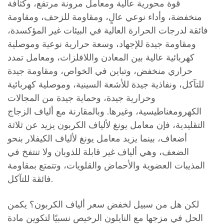
قوة محورية عالية ومعامل مرونة مرتفع، وكثافة
منخفضة، وأداء نوعي عالٍ، ومقاومة للزحف، ومقاومة
فائقة لدرجات الحرارة العالية في البيئات غير المؤكسدة،
ومقاومة جيدة للإجهاد، وسعة حرارية نوعية وموصلية
كهربائية عالية بين المعادن واللافلزات، ومعامل تمدد
حراري منخفض، وتباين في الخواص، ومقاومة جيدة
للتآكل، ونفاذية جيدة للأشعة السينية، وموصلية كهربائية
وحرارية جيدة، وحماية جيدة من المجالات
الكهرومغناطيسية، وغيرها. وبالمقارنة مع ألياف الزجاج
التقليدية، فإن معامل يونغ لألياف الكربون يزيد عن ثلاثة
أضعاف، بينما يزيد معامل يونغ لألياف الكيفلار بنحو
الضعف، وهي ألياف غير قابلة للذوبان ولا تنتفخ في
المذيبات العضوية والأحماض والقلويات، وتتمتع بمقاومة
فائقة للتآكل.
لكن هل من سبيل لخفض سعر ألياف الكربون؟ يكمن
الحل في مزجها مع النايلون الرخيص نسبيًا لتكوين مادة