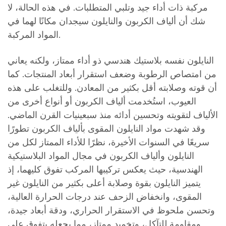
مركبة ذات أداء جيد وتلبي المتطلبات. في هذه الحالة، لا
شك أن ألياف الكربون والنايلون سيجدان مكانًا لهما في
المواد المركبة.
النايلون نفسه بلاستيك هندسي ذو أداء ممتاز، ولكنه يعاني
من امتصاص الرطوبة وضعف استقرار أبعاد المنتجات. كما
أن قوته وصلابته أقل بكثير من المعادن. وللتغلب على هذه
العيوب، استُخدمت ألياف الكربون أو أنواع أخرى من
الألياف لتقويته وتحسين أدائه منذ سبعينيات القرن الماضي.
وقد شهدت مواد النايلون المقوى بألياف الكربون تطورًا
سريعًا في السنوات الأخيرة، نظرًا للأداء الممتاز لكل من
النايلون وألياف الكربون في مجال المواد البلاستيكية
الهندسية، حيث يعكس تركيبها المركب تفوق كليهما، إذ
يتميز النايلون بقوة وصلابة أعلى بكثير من النايلون غير
المقوى، وانخفاض الزحف عند درجات الحرارة العالية،
وتحسن ملحوظ في الاستقرار الحراري، ودقة أبعاد جيدة،
ومقاومة للتآكل، وتخميد ممتاز، مما يجعله يتفوق على