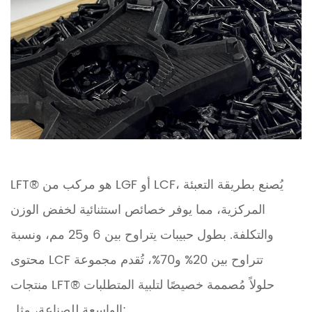
LFT® هو مركب من LGF أو LCF، يُصنع بطريقة التعبئة
المركزية، مما يوفر خصائص استثنائية لخفض الوزن
والتكلفة. بطول حبيبات يتراوح بين 6 و25 مم، ونسبة
محتوى LCF تتراوح بين 20% و70%، تُقدم مجموعة
منتجات LFT® حلولاً مُصممة خصيصًا لتلبية المتطلبات
الواسعة للصناعة، مثل: