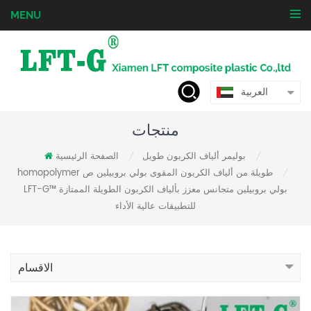
MENU
العربية
منتجات
بوليمر ألياف الكربون طويل
الصفحة الرئيسية
/
/
homopolymer طويلة من ألياف الكربون المقوى بولي بروبيلين ص
/
LFT-G™ بولي بروبيلين متجانس معزز بألياف الكربون الطويلة الممتازة
للتطبيقات عالية الأداء
الاقسام