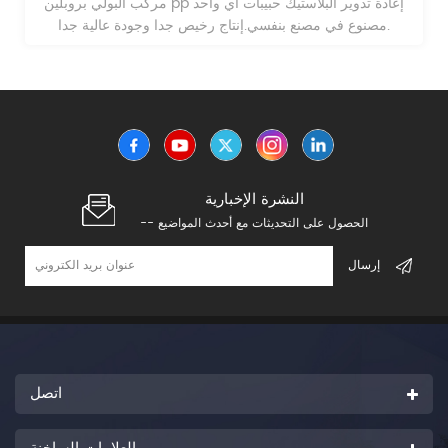
مركب البولي بروبلين pp إعادة تدوير البلاستيك حبيبات أي واحد
مصنوع في مصنع بنفسي.إنتاج رخيص جدا وجودة عالية جدا.
النشرة الإخبارية
-- الحصول على التحديثات مع أحدث المواضيع
اتصل