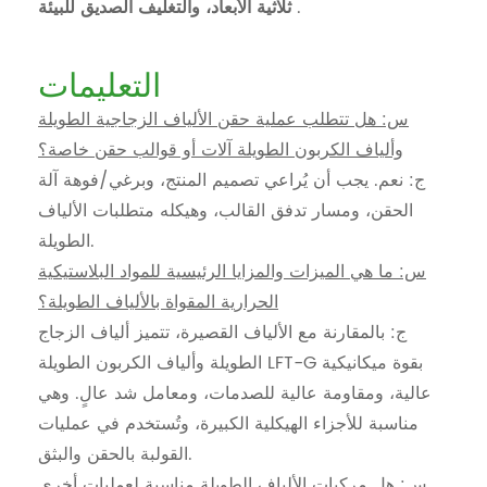
.
ثلاثية الأبعاد، والتغليف الصديق للبيئة
التعليمات
س: هل تتطلب عملية حقن الألياف الزجاجية الطويلة
وألياف الكربون الطويلة آلات أو قوالب حقن خاصة؟
ج: نعم. يجب أن يُراعي تصميم المنتج، وبرغي/فوهة آلة
الحقن، ومسار تدفق القالب، وهيكله متطلبات الألياف
الطويلة.
س: ما هي الميزات والمزايا الرئيسية للمواد البلاستيكية
الحرارية المقواة بالألياف الطويلة؟
ج: بالمقارنة مع الألياف القصيرة، تتميز ألياف الزجاج
الطويلة وألياف الكربون الطويلة LFT-G بقوة ميكانيكية
عالية، ومقاومة عالية للصدمات، ومعامل شد عالٍ. وهي
مناسبة للأجزاء الهيكلية الكبيرة، وتُستخدم في عمليات
القولبة بالحقن والبثق.
س: هل مركبات الألياف الطويلة مناسبة لعمليات أخرى