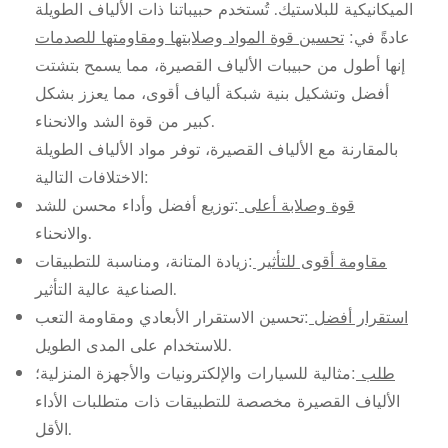
الميكانيكية للبلاستيك. تُستخدم حبيباتنا ذات الألياف الطويلة
عادةً في:
تحسين قوة المواد وصلابتها ومقاومتها للصدمات
إنها أطول من حبيبات الألياف القصيرة، مما يسمح بتشتت
أفضل وتشكيل بنية شبكة ألياف أقوى، مما يعزز بشكل
كبير من قوة الشد والانحناء.
بالمقارنة مع الألياف القصيرة، توفر مواد الألياف الطويلة
الاختلافات التالية:
قوة وصلابة أعلى
:توزيع أفضل وأداء محسن للشد
والانحناء.
مقاومة أقوى للتأثير
:زيادة المتانة، ومناسبة للتطبيقات
الصناعية عالية التأثير.
استقرار أفضل
:تحسين الاستقرار الأبعادي ومقاومة التعب
للاستخدام على المدى الطويل.
طلب
:مثالية للسيارات والإلكترونيات والأجهزة المنزلية؛
الألياف القصيرة مخصصة للتطبيقات ذات متطلبات الأداء
الأقل.