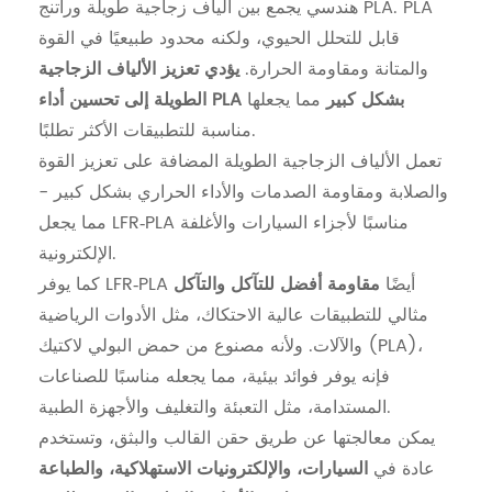
هندسي يجمع بين ألياف زجاجية طويلة وراتنج PLA. PLA
قابل للتحلل الحيوي، ولكنه محدود طبيعيًا في القوة
والمتانة ومقاومة الحرارة.
يؤدي تعزيز الألياف الزجاجية
الطويلة إلى تحسين أداء PLA بشكل كبير
مما يجعلها
مناسبة للتطبيقات الأكثر تطلبًا.
تعمل الألياف الزجاجية الطويلة المضافة على تعزيز القوة
والصلابة ومقاومة الصدمات والأداء الحراري بشكل كبير -
مما يجعل LFR‑PLA مناسبًا لأجزاء السيارات والأغلفة
الإلكترونية.
كما يوفر LFR‑PLA أيضًا
مقاومة أفضل للتآكل والتآكل
مثالي للتطبيقات عالية الاحتكاك، مثل الأدوات الرياضية
والآلات. ولأنه مصنوع من حمض البولي لاكتيك (PLA)،
فإنه يوفر فوائد بيئية، مما يجعله مناسبًا للصناعات
المستدامة، مثل التعبئة والتغليف والأجهزة الطبية.
يمكن معالجتها عن طريق حقن القالب والبثق، وتستخدم
عادة في
السيارات، والإلكترونيات الاستهلاكية، والطباعة