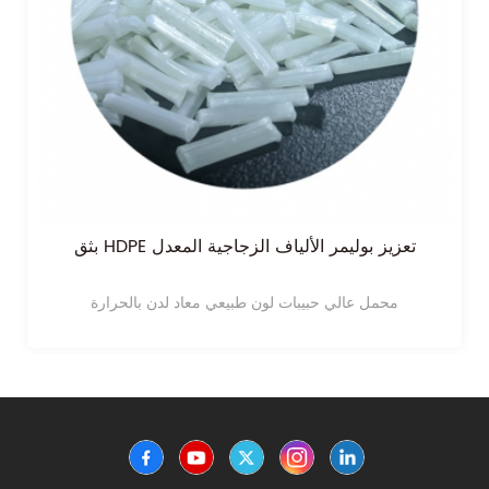
بثق HDPE تعزيز بوليمر الألياف الزجاجية المعدل
محمل عالي حبيبات لون طبيعي معاد لدن بالحرارة