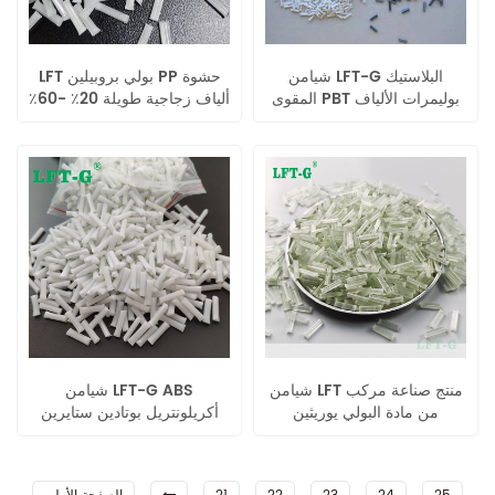
شيامن LFT-G البلاستيك
LFT بولي بروبيلين PP حشوة
المقوى PBT بوليمرات الألياف
ألياف زجاجية طويلة 20٪ -60٪
الزجاجية الطويلة ذات الجودة
راتينج لدن بالحرارة عالي الأداء
العالية
شيامن LFT منتج صناعة مركب
شيامن LFT-G ABS
من مادة البولي يوريثين
أكريلونتريل بوتادين ستايرين
بالحرارة من مادة البولي
ألياف زجاجية طويلة معززة
يوريثين TPU ذات الألياف
للاستخدام الصناعي
الزجاجية الطويلة