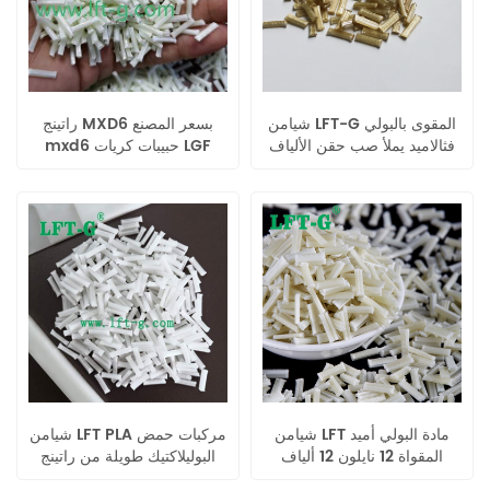
شيامن LFT-G المقوى بالبولي
راتينج MXD6 بسعر المصنع
فثالاميد يملأ صب حقن الألياف
mxd6 حبيبات كريات LGF
الزجاجية الطويلة
شيامن LFT مادة البولي أميد
شيامن LFT PLA مركبات حمض
المقواة 12 نايلون 12 ألياف
البوليلاكتيك طويلة من راتينج
زجاجية طويلة قوة شد عالية
اللدائن الحرارية من الألياف