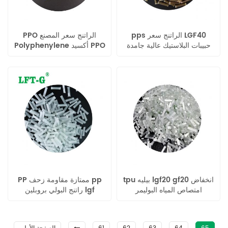
pps الراتنج سعر LGF40
PPO الراتنج سعر المصنع
حبيبات البلاستيك عالية جامدة
Polyphenylene أكسيد PPO
لهب
حبيبات
tpu بيليه lgf20 gf20 انخفاض
PP ممتازة مقاومة زحف pp
امتصاص المياه البوليمر
راتنج البولي بروبلين lgf
البوليمر