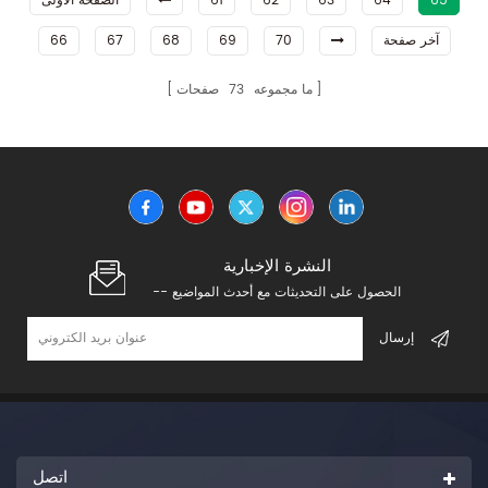
65
64
63
62
61
الصفحة الأولى
آخر صفحة
70
69
68
67
66
ما مجموعه
73
صفحات
النشرة الإخبارية
-- الحصول على التحديثات مع أحدث المواضيع
اتصل