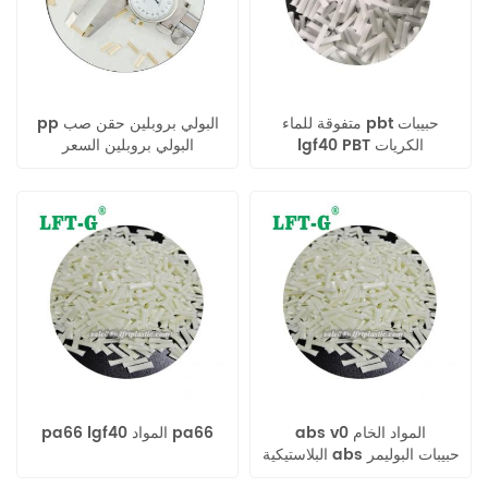
متفوقة للماء pbt حبيبات
pp البولي بروبلين حقن صب
lgf40 PBT الكريات
البولي بروبلين السعر
abs v0 المواد الخام
pa66 lgf40 المواد pa66
البلاستيكية abs حبيبات البوليمر
lgf40