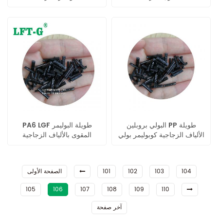
البولي بروبلين PP طويلة
PA6 LGF طويلة البوليمر
الألياف الزجاجية كوبوليمر بولي
المقوى بالألياف الزجاجية
الكريات PA6
104
103
102
101
الصفحة الأولى
105
106
107
108
109
110
آخر صفحة