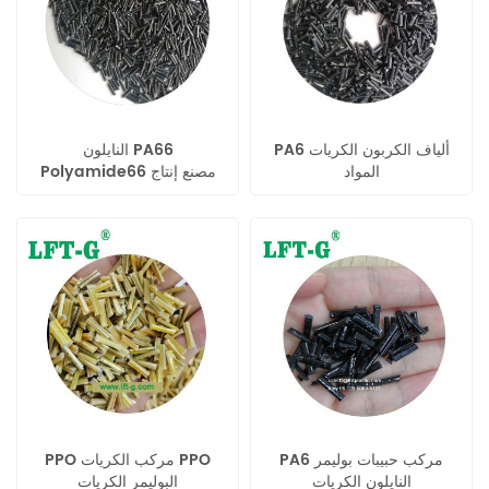
PA6 ألياف الكربون الكريات
النايلون PA66
المواد
Polyamide66 مصنع إنتاج
مهندس البلاستيك الكريات
PA6 مركب حبيبات بوليمر
PPO مركب الكريات PPO
النايلون الكريات
البوليمر الكريات