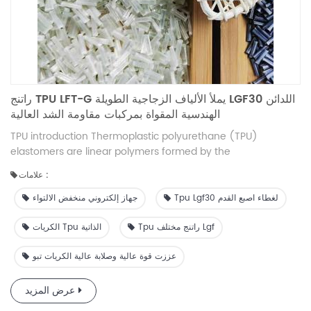
راتنج TPU LFT-G يملأ الألياف الزجاجية الطويلة LGF30 اللدائن
الهندسية المقواة بمركبات مقاومة الشد العالية
TPU introduction Thermoplastic polyurethane (TPU)
elastomers are linear polymers formed by the
copolymerization of hard and soft chain segments, which
علامات :
have physical properties such as tensile, abrasion and heat
resistance, and elasticity similar to rubber. Thanks to the
Tpu Lgf30 لغطاء اصبع القدم
جهاز إلكتروني منخفض الالتواء
excellent product performance, the application fields of TPU
are expanding, including daily consumer goods,
Tpu راتنج مختلف Lgf
الكريات Tpu الذاتية
construction, medical, military, automotive, agriculture and
عززت قوة عالية وصلابة عالية الكريات تبو
many other fields. New products and applications are also
emerging, such as large-diameter hoses (shale gas
extraction), charging cables for new energy vehicles,
عرض المزيد
foamed TPU (ETPU) sports shoes midsoles prepared by