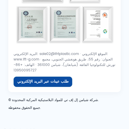
البريد الإلكتروني: sale02@lfrtplastic.com · الموقع الإلكتروني:
www.lft-g.com · العنوان: رقم 55، طريق هونغشي الجنوبي، مجمع
تورش للتكنولوجيا الفائقة (شيانغان)، شيامن 361000 · الهاتف: +86-
13950095727
طلب عينات عبر البريد الإلكتروني
© شركة شيامن إل إف تي للمواد البلاستيكية المركبة المحدودة.
جميع الحقوق محفوظة.