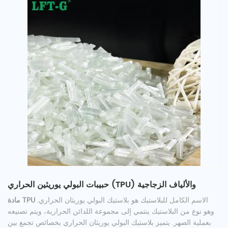
حبيبات البولي يوريثين الحراري (TPU) والألياف الزجاجية
الاسم الكامل للبلاستيك هو بلاستيك البولي يوريثان الحراري.
مادة TPU
وهو نوع من البلاستيك ينتمي إلى مجموعة اللدائن الحرارية، ويتم تصنيعه
بعملية الصهر. يتميز بلاستيك البولي يوريثان الحراري بخصائص تجمع بين