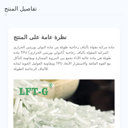
تفاصيل المنتج
نظرة عامة على المنتج
مادة مركبة مقواة بألياف زجاجية طويلة من مادة البولي يوريثين الحراري
مادة TPU (البولي يوريثين الحراري) المركبة المقواة بألياف زجاجية
طويلة هي مادة عالية الأداء تجمع بين المرونة الممتازة ومقاومة التآكل
ومقاومة العوامل الجوية لمادة TPU مع القوة الفائقة والاستقرار الأبعاد
للألياف الزجاجية الطويلة.