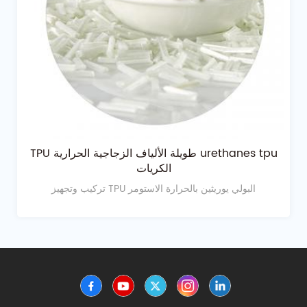
TPU طويلة الألياف الزجاجية الحرارية urethanes tpu
الكريات
تركيب وتجهيز TPU البولي يوريثين بالحرارة الاستومر