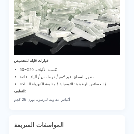
خيارات قابلة للتخصيص:
نسبة الألياف: 20%–60%
مظهر السطح: غير لامع / ذو ملمس / ألياف عائمة
الخصائص الوظيفية: التوصيلية / مقاومة الكهرباء الساكنة / ...
التغليف:
أكياس مقاومة للرطوبة بوزن 25 كجم
المواصفات السريعة