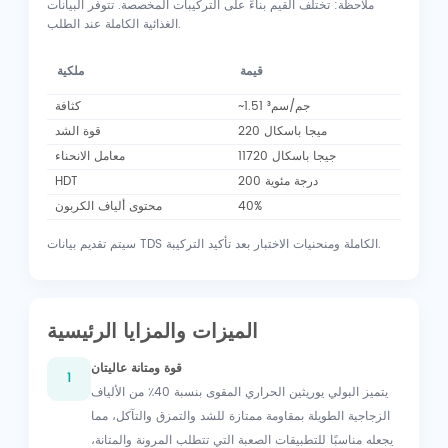
ملاحظة: تختلف القيم بناءً على التركيبات المخصصة. تتوفر البيانات
الغذائية الكاملة عند الطلب.
قيمة
ملكية
~1.51 جم/سم³
كثافة
220 ميجا باسكال
قوة الشد
11720 جيجا باسكال
معامل الانحناء
200 درجة مئوية
HDT
40%
محتوى ألياف الكربون
سيتم تقديم بيانات TDS الكاملة ومنحنيات الاختبار بعد تأكيد التركيبة.
الميزات والمزايا الرئيسية
قوة ومتانة عاليتان
1
يتميز البولي يوريثين الحراري المقوى بنسبة 40٪ من الألياف
الزجاجية الطويلة بمقاومة ممتازة للشد والتمزق والتآكل، مما
يجعله مناسبًا للتطبيقات الصعبة التي تتطلب المرونة والمتانة،