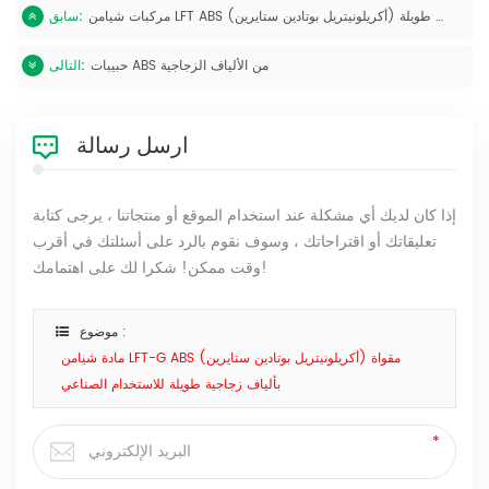
مركبات شيامن LFT ABS (أكريلونيتريل بوتادين ستايرين) الحرارية المقواة بألياف زجاجية طويلة
سابق:
حبيبات ABS من الألياف الزجاجية
التالى:
ارسل رسالة
إذا كان لديك أي مشكلة عند استخدام الموقع أو منتجاتنا ، يرجى كتابة
تعليقاتك أو اقتراحاتك ، وسوف نقوم بالرد على أسئلتك في أقرب
وقت ممكن! شكرا لك على اهتمامك!
موضوع :
مادة شيامن LFT-G ABS (أكريلونيتريل بوتادين ستايرين) مقواة
بألياف زجاجية طويلة للاستخدام الصناعي