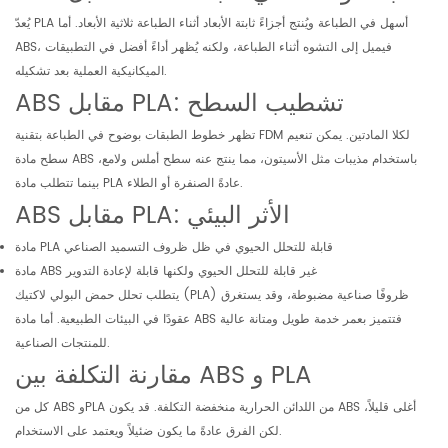
يُعدّ PLA أسهل في الطباعة ويُنتج أجزاءً ثابتة الأبعاد أثناء الطباعة ثلاثية الأبعاد. أما
ABS، فيميل إلى التشوه أثناء الطباعة، ولكنه يُظهر أداءً أفضل في التطبيقات
الميكانيكية العملية بعد تشكيله.
ABS مقابل PLA: تشطيب السطح
تظهر خطوط الطبقات بوضوح في الطباعة بتقنية FDM لكلا المادتين. يمكن تنعيم
سطح مادة ABS باستخدام مذيبات مثل الأسيتون، مما ينتج عنه سطح أملس ولامع،
بينما تتطلب مادة PLA عادةً الصنفرة أو الطلاء.
ABS مقابل PLA: الأثر البيئي
مادة PLA قابلة للتحلل الحيوي في ظل ظروف التسميد الصناعي
مادة ABS غير قابلة للتحلل الحيوي ولكنها قابلة لإعادة التدوير
يتطلب تحلل حمض البولي لاكتيك (PLA) ظروفًا صناعية مضبوطة، وقد يستغرق
عقودًا في البيئات الطبيعية. أما مادة ABS فتتميز بعمر خدمة طويل ومتانة عالية
للمنتجات الصناعية.
مقارنة التكلفة بين ABS و PLA
كل من ABS وPLA من اللدائن الحرارية منخفضة التكلفة. قد يكون ABS أغلى قليلاً،
لكن الفرق عادةً ما يكون ضئيلاً ويعتمد على الاستخدام.