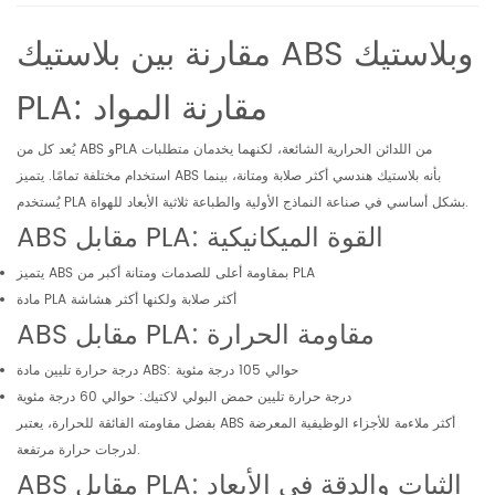
مقارنة بين بلاستيك ABS وبلاستيك
PLA: مقارنة المواد
يُعد كل من ABS وPLA من اللدائن الحرارية الشائعة، لكنهما يخدمان متطلبات
استخدام مختلفة تمامًا. يتميز ABS بأنه بلاستيك هندسي أكثر صلابة ومتانة، بينما
يُستخدم PLA بشكل أساسي في صناعة النماذج الأولية والطباعة ثلاثية الأبعاد للهواة.
ABS مقابل PLA: القوة الميكانيكية
يتميز ABS بمقاومة أعلى للصدمات ومتانة أكبر من PLA
مادة PLA أكثر صلابة ولكنها أكثر هشاشة
ABS مقابل PLA: مقاومة الحرارة
درجة حرارة تليين مادة ABS: حوالي 105 درجة مئوية
درجة حرارة تليين حمض البولي لاكتيك: حوالي 60 درجة مئوية
بفضل مقاومته الفائقة للحرارة، يعتبر ABS أكثر ملاءمة للأجزاء الوظيفية المعرضة
لدرجات حرارة مرتفعة.
ABS مقابل PLA: الثبات والدقة في الأبعاد