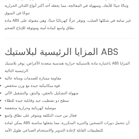
وثباتًا جيدًا للأبعاد، وسهولة في المعالجة، مما يجعله أحد أكثر أنواع اللدائن الحرارية
تنوعًا في السوق
مادة ABS غير سامة في شكلها الصلب، وتوفر عزلًا كهربائيًا جيدًا، وهي مقبولة على
نطاق واسع كمادة آمنة وموثوقة للإنتاج الضخم.
المزايا الرئيسية لبلاستيك ABS
باعتباره مادة بلاستيكية حرارية هندسية متعددة الأغراض، يوفر بلاستيك ABS المزايا
الرئيسية التالية:
مقاومة ممتازة للصدمات ومتانة عالية
قوة ميكانيكية جيدة مع وزن منخفض
سهولة التشكيل بالحقن، والبثق، والتشغيل الآلي
سطح ذو تشطيب جيد وقابلية جيدة للطلاء
موصلية كهربائية وحرارية منخفضة
فعال من حيث التكلفة ومتوفر على نطاق واسع
يمكن لمادة ABS أن تتحمل دورات التسخين والتبريد المتكررة، مما يجعلها مناسبة
للتطبيقات القابلة لإعادة التدوير والاستخدام الصناعي طويل الأمد.