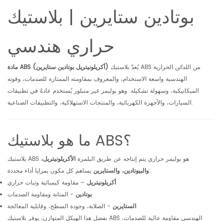
بوتادين ستايرين | بلاستيك
حراري هندسي
يُعدّ بلاستيك ABS من اللدائن الحرارية
مادة ABS (أكريلونيتريل بوتادين ستايرين)
الهندسية واسعة الاستخدام، والمعروف بمقاومته الممتازة للصدمات، وقوته
الميكانيكية، وسهولة تشكيله. وهو بوليمر غير متبلور يُستخدم عادةً في تطبيقات
السيارات، والأجهزة الكهربائية، والمنتجات الاستهلاكية، والتطبيقات الصناعية.
ما هو بلاستيك ABS؟
بلاستيك ABS هو بوليمر حراري يتم إنتاجه عن طريق البلمرة
الأكريلونيتريل،
يساهم كل مكون بمزايا أداء محددة:
والبيوتادين، والستايرين
أكريلونيتريل
– مقاومة كيميائية وثبات حراري
بوتادين
- المتانة ومقاومة الصدمات
الستايرين
- الصلابة، وجودة السطح، وقابلية المعالجة
بفضل هذا الهيكل المتوازن، يوفر بلاستيك ABS الهندسي مقاومة عالية للصدمات،