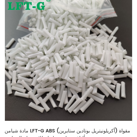
مادة شيامن LFT-G ABS (أكريلونيتريل بوتادين ستايرين) مقواة