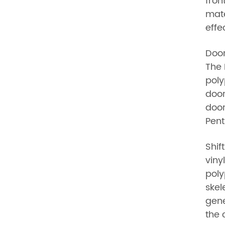
fron
mate
effe
Door
The 
poly
door
door
Pent
Shif
viny
poly
skel
gene
the 