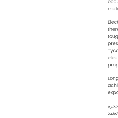
occu
mate
Elec
ther
toug
pres
Tyco
elec
prop
Long
achi
expa
وحجرة
اب الخلفي