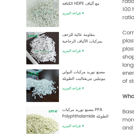
rati
الكثافة HDPE مع ألياف
100 
زجاجية طويلة معززة
قراءة المزيد
rati
Comp
مقاومة عالية للزحف
plas
بمركبات الألياف الزجاجية
plas
الطويلة المملوءة بـ MXD 6
قراءة المزيد
shap
long
ener
مصنع توريد مركبات البولي
بيوتيلين تيريفثاليت الطويلة
of s
المقواة بالألياف الزجاجية
قراءة المزيد
What
مصنع توريد مركبات PPA
Base
Polyphthalamide الطويلة
more
المقواة بالألياف الزجاجية
قراءة المزيد
and 