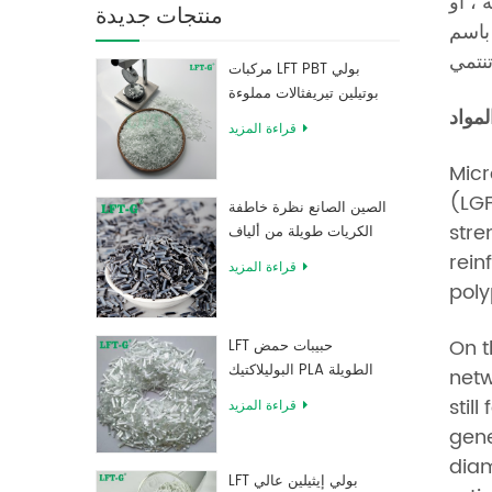
ي الداخل
منتجات جديدة
لتي تعزز
مركبات LFT PBT بولي
بوتيلين تيريفثالات مملوءة
مواد
بألياف زجاجية طويلة
قراءة المزيد
Micr
(LGF
الصين الصانع نظرة خاطفة
stre
الكريات طويلة من ألياف
الكربون المقوى بالراتنج
rein
قراءة المزيد
poly
On t
LFT حبيبات حمض
البوليلاكتيك PLA الطويلة
netw
المقواة بالألياف الزجاجية
stil
قراءة المزيد
عالية القوة
gene
diam
LFT بولي إيثيلين عالي