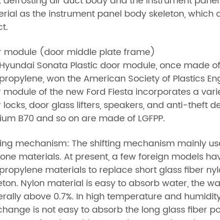
t defrosting air duct body and the instrument panel
rial as the instrument panel body skeleton, which 
ct.
 module (door middle plate frame)
Hyundai Sonata Plastic door module, once made of
propylene, won the American Society of Plastics En
 module of the new Ford Fiesta incorporates a vari
 locks, door glass lifters, speakers, and anti-theft
ium B70 and so on are made of LGFPP.
ting mechanism: The shifting mechanism mainly use
lone materials. At present, a few foreign models hav
propylene materials to replace short glass fiber ny
eton. Nylon material is easy to absorb water, the wat
rally above 0.7%. In high temperature and humidity en
change is not easy to absorb the long glass fiber p