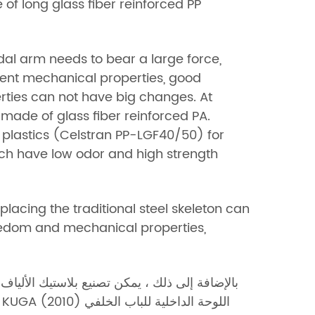
of long glass fiber reinforced PP
dal arm needs to bear a large force,
llent mechanical properties, good
rties can not have big changes. At
 made of glass fiber reinforced PA.
r plastics (Celstran PP-LGF40/50) for
hich have low odor and high strength
placing the traditional steel skeleton can
eedom and mechanical properties,
بالإضافة إلى ذلك ، يمكن تصنيع بلاستيك الألياف 