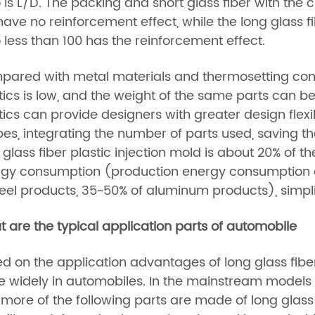
o is L/D. The packing and short glass fiber with the c
have no reinforcement effect, while the long glass fi
o less than 100 has the reinforcement effect.
ared with metal materials and thermosetting compo
tics is low, and the weight of the same parts can b
tics can provide designers with greater design flexi
es, integrating the number of parts used, saving th
 glass fiber plastic injection mold is about 20% of
gy consumption (production energy consumption of 
teel products, 35~50% of aluminum products), simpl
 are the typical application parts of automobile
d on the application advantages of long glass fibe
 widely in automobiles. In the mainstream model
more of the following parts are made of long glass 