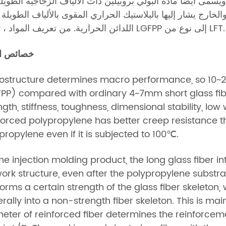
ويسمى أيضًا مادة البولي بروبيلين ذات الألياف الزجاجية الطويلة ، أو LGFPP. هناك أيضًا العديد من المواد ف
الخارج يشار إليها بالبلاستيك الحراري المقوى بالألياف الطويلة باسم LFT ، أي اختصار للألياف الطويلة ا
اللدائن الحرارية. من تعريف المواد ، تنتمي LGFPP إلى نوع من LFT.
خصائص ال
ostructure determines macro performance, so 10~25
PP) compared with ordinary 4~7mm short glass fibe
ngth, stiffness, toughness, dimensional stability, low
forced polypropylene has better creep resistance th
propylene even if it is subjected to 100℃.
he injection molding product, the long glass fiber i
ork structure, even after the polypropylene substrat
l forms a certain strength of the glass fiber skeleton,
rally into a non-strength fiber skeleton. This is mai
eter of reinforced fiber determines the reinforcemen