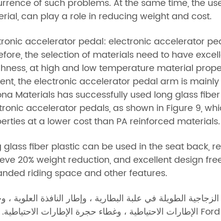
rrence of such problems. At the same time, the use 
rial, can play a role in reducing weight and cost.
tronic accelerator pedal: electronic accelerator pe
efore, the selection of materials need to have exce
hness, at high and low temperature material prope
ent, the electronic accelerator pedal arm is mainly
na Materials has successfully used long glass fibe
tronic accelerator pedals, as shown in Figure 9, w
erties at a lower cost than PA reinforced materials.
 glass fiber plastic can be used in the seat back, re
eve 20% weight reduction, and excellent design fr
nded riding space and other features.
الزجاجية الطويلة في علبة البطارية ، وإطار النافذة العلوية ، 
الإطارات الاحتياطية ، وغطاء حجرة الإطارات الاحتياطية. تعتمد Ford KUGA (2010) اللوحة الداخلية للب