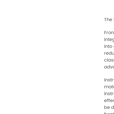
The 
Fron
inte
into
redu
clas
adv
Inst
mate
inst
effe
be d