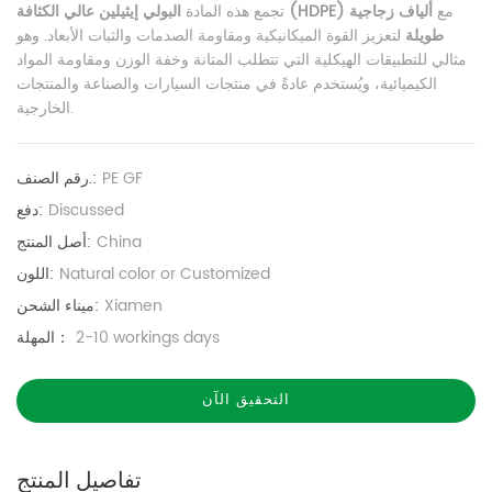
مع
ألياف زجاجية
البولي إيثيلين عالي الكثافة (HDPE)
تجمع هذه المادة
طويلة
لتعزيز القوة الميكانيكية ومقاومة الصدمات والثبات الأبعاد. وهو
مثالي للتطبيقات الهيكلية التي تتطلب المتانة وخفة الوزن ومقاومة المواد
الكيميائية، ويُستخدم عادةً في منتجات السيارات والصناعة والمنتجات
الخارجية.
PE GF
رقم الصنف.:
Discussed
دفع:
China
أصل المنتج:
Natural color or Customized
اللون:
Xiamen
ميناء الشحن:
2-10 workings days
المهلة：
التحقيق الآن
تفاصيل المنتج