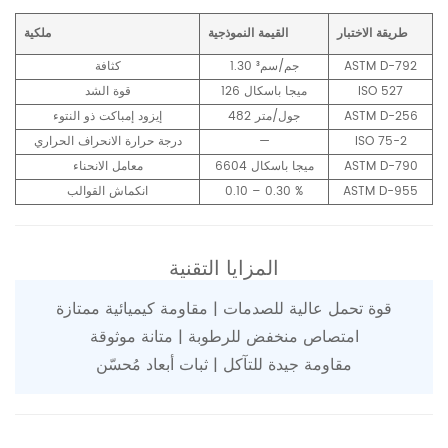
طريقة الاختبار
القيمة النموذجية
ملكية
ASTM D-792
1.30 جم/سم³
كثافة
ISO 527
126 ميجا باسكال
قوة الشد
ASTM D-256
482 جول/متر
إيزود إمباكت ذو النتوء
ISO 75-2
—
درجة حرارة الانحراف الحراري
ASTM D-790
6604 ميجا باسكال
معامل الانحناء
ASTM D-955
0.10 – 0.30 %
انكماش القوالب
المزايا التقنية
قوة تحمل عالية للصدمات | مقاومة كيميائية ممتازة
امتصاص منخفض للرطوبة | متانة موثوقة
مقاومة جيدة للتآكل | ثبات أبعاد مُحسّن