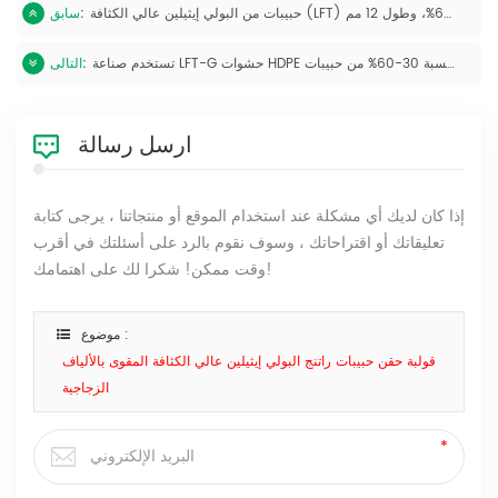
حبيبات من البولي إيثيلين عالي الكثافة (LFT) مع ألياف زجاجية طويلة، بنسبة صلابة تتراوح بين 20% و60%، وطول 12 مم.
سابق:
تستخدم صناعة LFT-G حشوات HDPE بنسبة 30-60% من حبيبات LGF عالية المتانة بقطر 12 مم، عينة مجانية
التالى:
ارسل رسالة
إذا كان لديك أي مشكلة عند استخدام الموقع أو منتجاتنا ، يرجى كتابة
تعليقاتك أو اقتراحاتك ، وسوف نقوم بالرد على أسئلتك في أقرب
وقت ممكن! شكرا لك على اهتمامك!
موضوع :
قولبة حقن حبيبات راتنج البولي إيثيلين عالي الكثافة المقوى بالألياف
الزجاجية