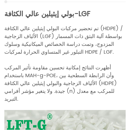
بولي إيثيلين عالي الكثافة-LGF
تم تحضير مركبات البولي إيثيلين عالي الكثافة (HDPE) /
الألياف الزجاجية (LGF) بواسطة آلية البثق ذات المسمار
المزدوج، وتمت دراسة الخصائص الميكانيكية وسلوك
التبلور غير المتساوي الحرارة لمركبات HDPE / LGF.
أظهرت النتائج إمكانية تحسين مقاومة تأثير المركب
باستخدام MAH-g-POE، وأن الرابطة السطحية بين
الألياف الزجاجية والبولي إيثيلين عالي الكثافة (HDPE)
جيدة. ولا يتغير مؤشر أفرامي (n) للمركب مع معدل
التبريد.