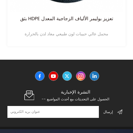
بثق HDPE تعزيز بوليمر الألياف الزجاجية المعدل
محمل عالي حبيبات لون طبيعي معاد لدن بالحرارة
النشرة الإخبارية
-- الحصول على التحديثات مع أحدث المواضيع