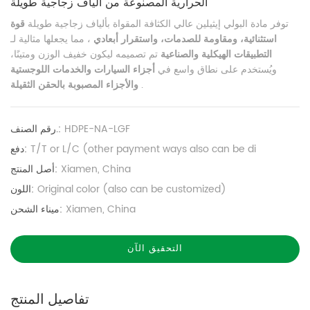
الحرارية المصنوعة من ألياف زجاجية طويلة
توفر مادة البولي إيثيلين عالي الكثافة المقواة بألياف زجاجية طويلة
قوة
استثنائية، ومقاومة للصدمات، واستقرار أبعادي
، مما يجعلها مثالية لـ
التطبيقات الهيكلية والصناعية
تم تصميمه ليكون خفيف الوزن ومتينًا،
ويُستخدم على نطاق واسع في
أجزاء السيارات والخدمات اللوجستية
.
والأجزاء المصبوبة بالحقن الثقيلة
HDPE-NA-LGF
رقم الصنف.:
T/T or L/C (other payment ways also can be di
دفع:
Xiamen, China
أصل المنتج:
Original color (also can be customized)
اللون:
Xiamen, China
ميناء الشحن:
التحقيق الآن
تفاصيل المنتج