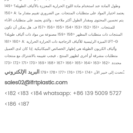
وطول المادة عند استخدام مادة اللوح الحرارية المعززة بالألياف الطويلة؟ <149
<150 A: يعتمد اختيار المواد على متطلبات المنتجات. من الضروري تقييم مقدار ما
يتم تحسين المحتوى ومقدار الطول أكثر ملاءمة ، والذي يعتمد على متطلبات الأداء
للمنتجات. <151 <152 <153 <154 <155 <156 <157 ف. هل يمكن أن تكون
المنتجات ذات متطلبات المظهر <158 <159 مصنوعة من مواد ذات ألياف طويلة؟
<160 <161 A: الميزة الرئيسية للألياف الزجاجية ذات الحرارة الحرارية LFT-G
وألياف الكربون الطويلة هي إظهار الخصائص الميكانيكية. إذا كان لدى العميل
متطلبات مشرقة أو أخرى لظهور المنتج ، فيجب تقييمه بالاشتراك مع منتجات
محددة. <162 <163 <164 <165 <166 <167 <168 <169 <170 <171 <172 <173
البريد الإلكتروني:
تحدث إلى خبير الآن <174 <175 <176 <177 <178 <179
sales02@lfrtplastic.com
<182 <183 <184 whatsapp: +86 139 5009 5727
<186 <187