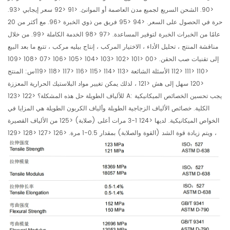
<90. الشحن السريع لجميع مدن العاصمة أو الموانئ. <91 <92 سعر إيجابي <93.
حرة في الحصول على السعر. <94 <95 فريق من ذوي الخبرة <96. مع أكثر من 20
عامًا من الخبرات الخبرة لتوفير المساعدة. <97 <98 الخدمة الكاملة <99. من خلال
مناقشة المنتج ، تحليل الأداء ، الاختيار المركب ، إنتاج بيليه مركب ، تتبع ما بعد البيع
إلى تقنيات صب الحقن. <00 <101 <102 <103 <104 <105 <106 <07 <108 <109
<110 <111 <112 الأسئلة الشائعة <113 <114 <115 <116 <117 <118 <119س: المنتج
<120 سهل إلى هش <121 ، لذلك يمكن تغيير مواد البلاستيك الحرارية المعززة
للألياف الطويلة حل هذه المشكلة؟ <122 <123 A: يجب تحسين الخصائص الميكانيكية
الكلية. خصائص الألياف الزجاجية الطويلة وألياف الكربون الطويلة هي المزايا في
الخواص الميكانيكية. لديها <124 1-3 مرات أعلى (صلابة) <125 من الألياف القصيرة
، ويتم زيادة قوة الشد (القوة والصلابة) بمقدار 0.5-1 مرة. <126 <127 <128 <129