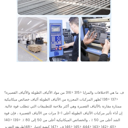
ف. ما هي الاختلافات والمزايا <315 <316 من مواد الألياف الطويلة والألياف القصيرة؟
<137 <138 تُظهر المركبات المعززة من الألياف الطويلة ألياف خصائص ميكانيكية
ممتازة مقارنة بالألياف القصيرة وهي أكثر ملاءمة للتطبيقات التي تتطلب قوة عالية.
إن أداء تأثير مركبات الألياف الطويلة أعلى 1-3 مرات من الألياف القصيرة ، فإن قوة
الشد أعلى من 50 ٪ ، والخصائص الميكانيكية أعلى من 50 إلى 80 ٪. <139 <140
<411 <142 <143 <444 <145 <146 ف. <147 كيفية اختيار <148طريقة التعزيز