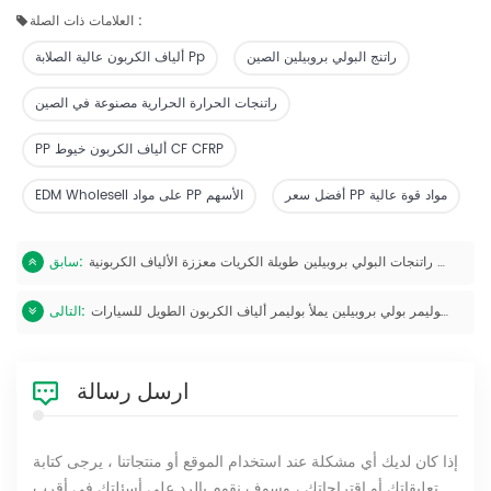
العلامات ذات الصلة :
راتنج البولي بروبيلين الصين
ألياف الكربون عالية الصلابة Pp
راتنجات الحرارة الحرارية مصنوعة في الصين
PP ألياف الكربون خيوط CF CFRP
أفضل سعر PP مواد قوة عالية
EDM Wholesell على مواد PP الأسهم
مواد الكربون المتقدمة راتنجات البولي بروبيلين طويلة الكريات معززة الألياف الكربونية
سابق:
هوموبوليمر بولي بروبيلين يملأ بوليمر ألياف الكربون الطويل للسيارات
التالى:
ارسل رسالة
إذا كان لديك أي مشكلة عند استخدام الموقع أو منتجاتنا ، يرجى كتابة
تعليقاتك أو اقتراحاتك ، وسوف نقوم بالرد على أسئلتك في أقرب