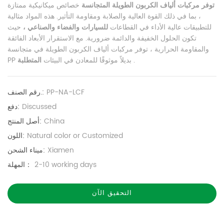
توفر مركبات ألياف الكربون الطويلة المتجانسة
خصائص ميكانيكية ممتازة
، بما في ذلك القوة العالية والصلابة ومقاومة التأثير. هذه المواد مثالية
للتطبيقات عالية الأداء في القطاعات
للسيارات والفضاء والصناعي ،
حيث
تكون الحلول الخفيفة والدائمة ضرورية. مع الاستقرار الأبعاد الفائقة
والمقاومة الحرارية ، توفر مركبات ألياف الكربون الطويلة في متجانسة
.
المتطلبة
PP بديلاً موثوقًا للمعادن في البيئات
PP-NA-LCF
رقم الصنف.:
Discussed
دفع:
China
أصل المنتج:
Natural color or Customized
اللون:
Xiamen
ميناء الشحن:
2-10 working days
المهلة：
التحقيق الآن