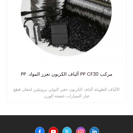
PP .ألياف الكربون تعزز المواد PP CF30 مركب
الألياف الطويلة ألياف الكربون حقن البولي بروبيلين لحقان قطع
غيار السيارات خفيفة الوزن