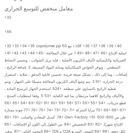
معامل منخفض للتوسع الحراري
<33
<66
<32 <33 <34 <35 copolymer pp مع 50 ٪ LGF <36 <37 <38 <39 <40
<41 <42 <43 <44 <45- عملية الإنتاج <46 <47 <48 <49 1. من خلال المعالجة
الفيزيائية والكيميائية لألياف الكربون الأصلية ، فإنه يزيل الشوائب ، ويحسن النشاط
السطحي ، ويوفر الخواص الميكانيكية ومتانة المواد المسبقة. 2. إضافة الراتنج ،
إضافات ، وما إلى ذلك ، تشكل صيغة فريدة. تحسين قابلية التدفق ، صلابة ، استقرار
درجة الحرارة. <51 3. يتم وضع ألياف الكربون المعالجة مسبقًا على الجهاز ، ويتم
تغطية الراتنج بالتساوي على سطحه. <524. استخدم الجهاز لترسيخ المادة ،
والألياف والراتنج كلاهما مرتبطان بما فيه الكفاية. <53 5. وفقا لمتطلبات المنتج ،
قطع جزيئات. <54 <55 <56 <57 <58 <59 <60 <61 <62 <63 <64 <65 <66
<67 <68 <69 <70 مزايا الشركة <71 <72 <73 <74 <75 <76 <77 جودة ممتازة
<78. كبديل للمعادن والصلب. <79 <80 Own-Factory <81. 500-800 طن من
الإنتاج شهريًا. <82 <83 التخصيص <84. من الطول إلى اللون أو الإضافات. <85
<86 المختبر الذاتي <87. توفير TDS و COA لكل دفعة. <88 <89 الشحن السريع