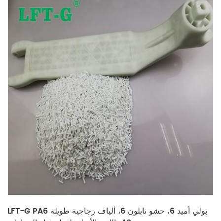
LFT-G PA6 بولي أميد 6، حشو نايلون 6، ألياف زجاجية طويلة