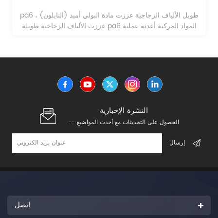
pa6 طويل الألياف الزجاجية عززت مادة البولي أميد (النايلون) ،
عززت الألياف الزجاجية طويلة pa6 المواد المركبة أعدته عملية
التشريب الحل.
النشرة الإخبارية
-- الحصول على التحديثات مع أحدث المواضيع
اتصل