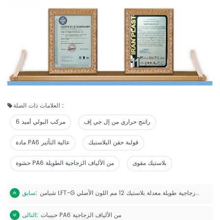
العلامات ذات الصلة :
راتنج حراري من إل جي إف
مركب البولي أميد 6
قولبة حقن البلاستيك
مادة PA6 عالية التأثير
بلاستيك مقوى
حشوة PA6 من الألياف الزجاجية الطويلة
شيامن LFT-G نايلون 6 بولي أميد 6 مركب من ألياف زجاجية طويلة معدلة بلاستيك 12 مم اللون الأصلي
سابق:
حبيبات PA6 من الألياف الزجاجية
التالى: