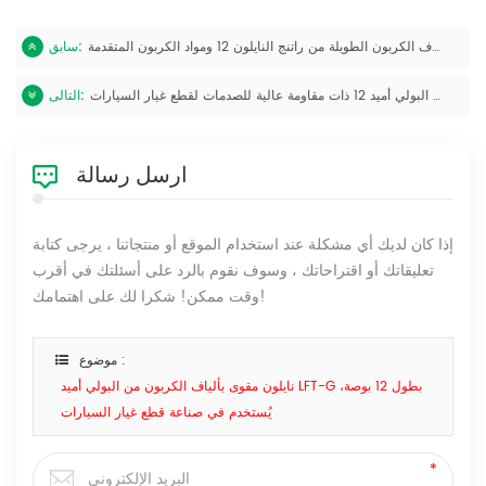
حبيبات معززة بألياف الكربون الطويلة من راتنج النايلون 12 ومواد الكربون المتقدمة
سابق:
مركبات ألياف الكربون الطويلة المصنوعة من البولي أميد 12 ذات مقاومة عالية للصدمات لقطع غيار السيارات
التالى:
ارسل رسالة
إذا كان لديك أي مشكلة عند استخدام الموقع أو منتجاتنا ، يرجى كتابة
تعليقاتك أو اقتراحاتك ، وسوف نقوم بالرد على أسئلتك في أقرب
وقت ممكن! شكرا لك على اهتمامك!
موضوع :
نايلون مقوى بألياف الكربون من البولي أميد LFT-G بطول 12 بوصة،
يُستخدم في صناعة قطع غيار السيارات