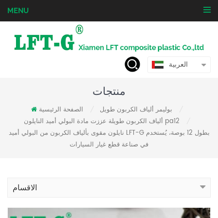
MENU
العربية
منتجات
بوليمر ألياف الكربون طويل
الصفحة الرئيسية
/
/
ألياف الكربون طويلة عززت مادة البولي أميد النايلون pa12
/
نايلون مقوى بألياف الكربون من البولي أميد LFT-G بطول 12 بوصة، يُستخدم
في صناعة قطع غيار السيارات
الاقسام