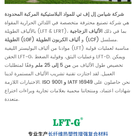
شركة شيامن إل إف تي للمواد البلاستيكية المركبة المحدودة
هي شركة تصنيع محترفة متخصصة في اللدائن الحرارية المقواة
بالألياف الطويلة (LFT & LFRT)، بما في ذلك
الألياف الزجاجية
مسلسل.
ألياف الكربون الطويلة (LCF)
و
الطويلة (LGF)
موادنا من ألياف البوليستر الليفية (LFT) مناسبة لعمليات قولبة
الحقن LFT-G، وعمليات البثق، وقولبة الضغط LFT-D. ويمكن
تخصيص طول الألياف من
من 5 إلى 25 ملم
وفقًا لمتطلبات
العميل. لقد اجتازت تقنية تشريب الألياف المستمرة لدينا
نحن حاصلون على
ISO 9001 و IATF 16949
الاختبارات اللازمة.
شهادات اعتماد، ومنتجاتنا محمية بعلامات تجارية وبراءات اختراع
متعددة.