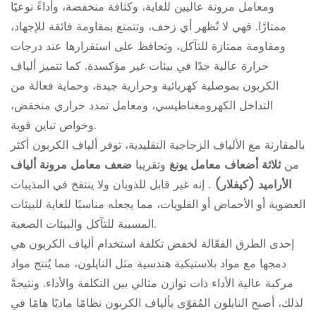
ومعامل مرونة عاليين للغاية، وكثافة منخفضة، وأداءً نوعيًا
ممتازًا. فهي لا تُظهر أي زحف، وتتمتع بمقاومة فائقة للإجهاد،
ومقاومة ممتازة للتآكل، وتحافظ على استقرارها عند درجات
حرارة عالية جدًا في بيئات غير مؤكسدة. كما تتميز ألياف
الكربون بموصلية كهربائية وحرارية جيدة، وحماية فعالة من
التداخل الكهرومغناطيسي، ومعامل تمدد حراري منخفض،
وخواص تباين قوية.
بالمقارنة مع الألياف الزجاجية التقليدية، توفر ألياف الكربون أكثر
من
ثلاثة أضعاف معامل يونغ
وتقريبا
ضعف معامل مرونة ألياف
الأراميد (كيفلار)
. إنه غير قابل للذوبان ولا ينتفخ في المذيبات
العضوية أو الأحماض أو القلويات، مما يجعله مناسبًا للغاية للبيئات
المسببة للتآكل والبيئات الصعبة.
إحدى الطرق الفعّالة لخفض تكلفة استخدام ألياف الكربون هي
دمجها مع مواد بلاستيكية هندسية مثل النايلون، مما يُنتج مواد
مركبة عالية الأداء ذات توازن مثالي بين التكلفة والأداء. ونتيجةً
لذلك، أصبح النايلون المُقوّى بألياف الكربون نظامًا ماديًا هامًا في