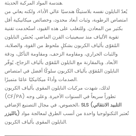
هندسة المواد المركبة الحديثة.
يُعدّ النايلون نفسه بلاستيكًا هندسيًا عالي الأداء، ولكنه يعاني من
امتصاص الرطوبة، وثبات أبعاد محدود، وخصائص ميكانيكية أقل
بكثير من المعادن. وللتغلب على هذه القيود، استُخدمت تقنية
تقوية الألياف منذ سبعينيات القرن الماضي. يُحسّن النايلون
المُقوّى بألياف الكربون بشكلٍ ملحوظ من القوة، والصلابة،
والثبات الحراري، ومقاومة الزحف، ومقاومة التآكل، ودقة
الأبعاد. وبالمقارنة مع النايلون المُقوّى بألياف الزجاج، يُوفّر
النايلون المُقوّى بألياف الكربون سلوكًا أفضل في امتصاص
الصدمات وأداءً ميكانيكيًا عامًا متميزًا.
لذلك، شهدت مركبات النايلون المقوى بألياف الكربون
(CF/PA) تطوراً سريعاً في السنوات الأخيرة. وعلى وجه
SLS (التلبيد الانتقائي
الخصوص، في مجال التصنيع الإضافي،
تُعتبر التكنولوجيا واحدة من أنسب الطرق لمعالجة مواد
بالليزر)
النايلون المقوى بألياف الكربون.