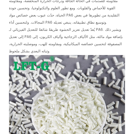
مقاومته للصدمات في الحالة الجافة ودرجات الحرارة المنخفضة، ومقاومته
القوية للأحماض والقلويات. ومع تطور العلوم والتكنولوجيا، وتحسين جودة
الحياة، حدّت عيوب بعض خصائص مواد PA6 التقليدية من تطويرها في بعض
المجالات. ولتحسين أداء PA6 وتوسيع نطاق تطبيقاته، ينبغي تعديله.
يُعدّ تعديل تعزيز الحشوة طريقةً شائعةً للتعديل الفيزيائي لـ PA6. ويشير ذلك
إلى تعديل PA6 بإضافة مواد مالئة، مثل الألياف الزجاجية وألياف الكربون، إلى
المصفوفة لتحسين خصائصه الميكانيكية، ومقاومته للهب، وموصليته الحرارية،
وثباته البعدي بشكل ملحوظ.