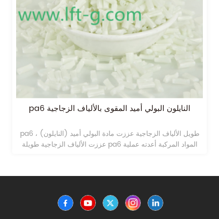
pa6 النايلون البولي أميد المقوى بالألياف الزجاجية
pa6 طويل الألياف الزجاجية عززت مادة البولي أميد (النايلون) ،
عززت الألياف الزجاجية طويلة pa6 المواد المركبة أعدته عملية
التشريب الحل.