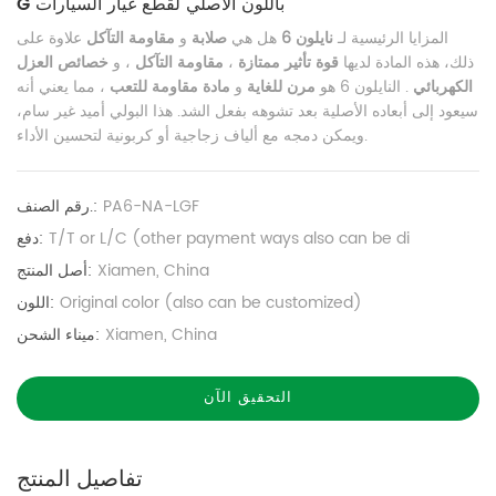
G باللون الأصلي لقطع غيار السيارات
المزايا الرئيسية لـ
نايلون 6
هل هي
صلابة
و
مقاومة التآكل
علاوة على
ذلك، هذه المادة لديها
قوة تأثير ممتازة
،
مقاومة التآكل
، و
خصائص العزل
الكهربائي
. النايلون 6 هو
مرن للغاية
و
مادة مقاومة للتعب
، مما يعني أنه
سيعود إلى أبعاده الأصلية بعد تشوهه بفعل الشد. هذا البولي أميد غير سام،
ويمكن دمجه مع ألياف زجاجية أو كربونية لتحسين الأداء.
PA6-NA-LGF
رقم الصنف.:
T/T or L/C (other payment ways also can be di
دفع:
Xiamen, China
أصل المنتج:
Original color (also can be customized)
اللون:
Xiamen, China
ميناء الشحن:
التحقيق الآن
تفاصيل المنتج