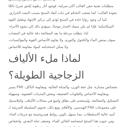
متطلبات تقنية حقن القالب أكثر صرامة، فوجود آثار رطوبة يُلحق ضررًا بالغًا
بجودة القالب؛ كما يصعب التحكم في ثبات أبعاد المنتج بسبب التمدد الحراري.
كما أن وجود زوايا حادة في المنتج يُؤدي إلى تركيز الإجهاد وتقليل القوة
الميكانيكية؛ فإذا لم يكن سمك الجدار موحدًا، سيؤدي ذلك إلى تشوه الأجزاء.
لذا، تتطلب مرحلة ما بعد المعالجة دقة عالية في المعدات.
سوف يمتص الماء والكحول والتورم، ولا يقاوم الأحماض القوية والمؤكسدات،
ولا يمكن استخدامه كمواد مقاومة للأحماض.
لماذا ملء الألياف
الزجاجية الطويلة؟
يتميز PA6 بخصائص ممتازة، مثل خفة الوزن، والمتانة العالية، ومقاومة التآكل،
ومقاومة الأحماض والقلويات الضعيفة، وبعض المذيبات العضوية، وسهولة
التشكيل والمعالجة. ويُستخدم على نطاق واسع في مجالات الألياف، والبلاستيك
الهندسي، والأفلام. ومع ذلك، تحتوي السلسلة الجزيئية لـ PA6 على مجموعات
أميد عالية الاستقطاب، مما يسهل تكوين روابط هيدروجينية مع جزيئات الماء.
ومن عيوب هذا المنتج امتصاصه العالي للماء، وضعف ثباته البعدي، وانخفاض