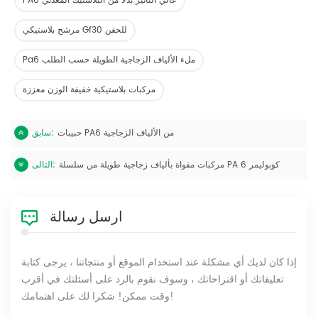
PA6 عالي التأثير بدلاً من البلاستيك المعدني
مرشح بلاستيكي Gf30 للحقن
Pa6 ملء الألياف الزجاجية الطويلة حسب الطلب
مركبات بلاستيكية خفيفة الوزن معززة
حبيبات PA6 من الألياف الزجاجية
سابق:
مركبات مقواة بألياف زجاجية طويلة من سلسلة PA 6 كوبوليمر
التالى:
ارسل رسالة
إذا كان لديك أي مشكلة عند استخدام الموقع أو منتجاتنا ، يرجى كتابة
تعليقاتك أو اقتراحاتك ، وسوف نقوم بالرد على أسئلتك في أقرب
وقت ممكن! شكرا لك على اهتمامك!