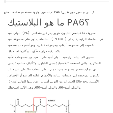
تم تحسين واجهة مستخدم صفحة المنتج PA6 (النص والصور دون تغيير)
ما هو البلاستيك PA6؟
البولي أميد (PA)، المعروف عادةً باسم النايلون، هو بوليمر غير متجانس
السلسلة يحتوي على مجموعة أميد (-NHCo-) في السلسلة الرئيسية. يمكن
تقسيمه إلى مجموعة أليفاتية ومجموعة عطرية. وهو أقدم مادة هندسية
بلاستيكية حرارية طُوّرت وأكثرها استخدامًا.
تحتوي السلسلة الرئيسية للبولي أميد على العديد من مجموعات الأميد
المتكررة، والتي تُستخدم كبلاستيك يُسمى النايلون، وكألياف صناعية تُسمى
النايلون. يمكن تحضير مجموعة متنوعة من البولي أميدات بناءً على عدد ذرات
الكربون الموجودة في الأمينات الثنائية والأحماض ثنائية القاعدة أو الأحماض
الأمينية. يوجد حاليًا العشرات من البولي أميدات، ومن بينها البولي أميد-6،
والبولي أميد-66، والبولي أميد-610، وهي الأكثر استخدامًا.