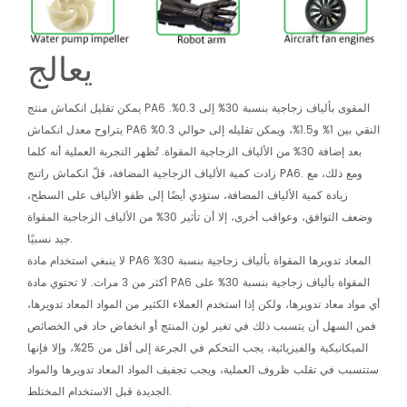
يعالج
يمكن تقليل انكماش منتج PA6 المقوى بألياف زجاجية بنسبة 30% إلى 0.3%.
يتراوح معدل انكماش PA6 النقي بين 1% و1.5%، ويمكن تقليله إلى حوالي 0.3%
بعد إضافة 30% من الألياف الزجاجية المقواة. تُظهر التجربة العملية أنه كلما
زادت كمية الألياف الزجاجية المضافة، قلّ انكماش راتنج PA6. ومع ذلك، مع
زيادة كمية الألياف المضافة، ستؤدي أيضًا إلى طفو الألياف على السطح،
وضعف التوافق، وعواقب أخرى، إلا أن تأثير 30% من الألياف الزجاجية المقواة
جيد نسبيًا.
لا ينبغي استخدام مادة PA6 المعاد تدويرها المقواة بألياف زجاجية بنسبة 30%
أكثر من 3 مرات. لا تحتوي مادة PA6 المقواة بألياف زجاجية بنسبة 30% على
أي مواد معاد تدويرها، ولكن إذا استخدم العملاء الكثير من المواد المعاد تدويرها،
فمن السهل أن يتسبب ذلك في تغير لون المنتج أو انخفاض حاد في الخصائص
الميكانيكية والفيزيائية، يجب التحكم في الجرعة إلى أقل من 25%، وإلا فإنها
ستتسبب في تقلب ظروف العملية، ويجب تجفيف المواد المعاد تدويرها والمواد
الجديدة قبل الاستخدام المختلط.