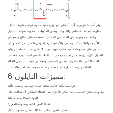
بولي أميد 6 هو بولي أميد أليفاتي، مع وزن خفيف، قوة قوية، مقاومة للتآكل،
مقاومة ضعيفة للأحماض والقلويات وبعض المذيبات العضوية، سهلة التشكيل
والمعالجة وغيرها من الخصائص الممتازة، تستخدم على نطاق واسع في
الألياف والبلاستيك الهندسي والأغشية الرقيقة وغيرها من المجالات، ولكن
شريحة السلسلة الجزيئية PA6 تحتوي على مجموعات أميد قطبية قوية، من
السهل تكوين روابط هيدروجينية مع جزيئات الماء، المنتج لديه عيوب امتصاص
الماء الكبير، والاستقرار الأبعادي الضعيف، وانخفاض قوة التأثير في الحالة
الجافة ودرجة الحرارة المنخفضة، ومقاومة قوية للأحماض والقلويات.
مميزات النايلون 6:
قوة ميكانيكية عالية، صلابة جيدة، قوة شد وضغط عالية.
مقاومة ممتازة للتعب، حيث يمكن للأجزاء بعد الانحناء المتكرر أن تحافظ على
القوة الميكانيكية الأصلية.
نقطة تليين عالية ومقاومة للحرارة.
سطح أملس، معامل احتكاك صغير، مقاوم للتآكل.