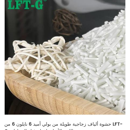
حشوة ألياف زجاجية طويلة من بولي أميد 6 نايلون 6 من LFT-