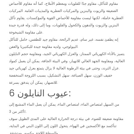
مقاوم للتآكل، مقاوم جدًا للقلويات ومعظم الأملاح، كما أنه مقاوم للأحماض
الضعيفة والزيوت والبنزين والمركبات العطرية والمذيبات العامة. المركبات
العطرية خاملة، لكنها ليست مقاومة للأحماض القوية والمؤكسدات. يقاوم تآكل
البنزين والزيوت والدهون والكحول والقلويات، وما إلى ذلك، وله قدرة جيدة
على مقاومة الشيخوخة.
إنه يطفئ نفسه، غير سام، عديم الرائحة، مقاوم جيد للطقس، خامل للتآكل
البيولوجي، ولديه مقاومة جيدة للبكتيريا والعفن.
يتميز بالأداء الكهربائي الممتاز، والعزل الكهربائي الجيد، ومقاومة حجم النايلون
العالية، ومقاومة الجهد العالي للانهيار، وفي البيئة الجافة، يمكن أن يعمل كمواد
عزل التردد، وحتى في بيئة الرطوبة العالية لا يزال يتمتع بعزل كهربائي جيد.
خفيف الوزن، سهل الصباغة، سهل التشكيل، بسبب اللزوجة المنخفضة
للانصهار، يمكن أن يتدفق بسرعة.
عيوب النايلون 6:
من السهل امتصاص الماء، امتصاص الماء، يمكن أن يصل الماء المشبع إلى
أكثر من 3٪.
مقاومة ضعيفة للضوء، في بيئة درجة الحرارة العالية على المدى الطويل سوف
تتأكسد مع الأكسجين في الهواء، يتحول اللون إلى اللون البني في البداية،
والسطح اللاحق مكسور ومتشقق.