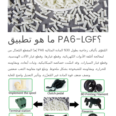
ما هو تطبيق PA6-LGF؟
يُعدّ المقطع المُعدّل من PA6 المُقوّى بألياف زجاجية بطول 30% المادة المثالية
لمعالجة أغلفة الأدوات الكهربائية، وقطع غيارها، وقطع غيار الآلات الهندسية،
وقطع غيار السيارات. وقد حُسِّنت خصائصه الميكانيكية، وثبات أبعاده، ومقاومته
للحرارة، ومقاومته للشيخوخة بشكل ملحوظ. وتبلغ قوة مقاومة التعب ضعفين
ونصف ضعف قوة المادة غير المُعزّزة، وتأثير التعديل واضح للغاية.