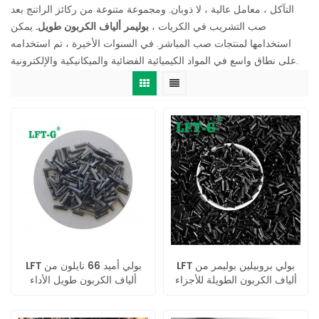
التآكل ، معامل عالية ، لا ذوبان. ومجموعة متنوعة من ركائز الراتنج بعد
صب التشريب في الكريات ،
بوليمر ألياف الكربون طويل.
يمكن
استخدامها لمنتجات صب المباشر. في السنوات الأخيرة ، تم استخدامه
على نطاق واسع في المواد الكيميائية الفضائية والميكانيكية والإلكترونية.
LFT بولي بروبيلين بوليمر من
LFT بولي أميد 66 نايلون من
ألياف الكربون الطويلة للأجزاء
ألياف الكربون طويل الأداء
البلاستيكية خفيفة الوزن