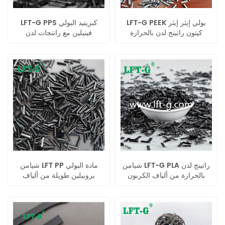
LFT-G PEEK بولي إيثر إيثر
LFT-G PPS كبريتيد البولي
كيتون راتينج لدن بالحرارة
فينيلين مع راتنجات لدن
مصنوع من ألياف الكربون
بالحرارة من ألياف الكربون
الطويلة
الطويلة ذات صلابة وقوة عالية
شيامن LFT-G PLA راتينج لدن
شيامن LFT PP مادة البولي
بالحرارة من ألياف الكربون
بروبيلين طويلة من ألياف
المركبة بحمض البوليلاكتيك
الكربون راتينج لدن بالحرارة
الطويل
لقطع غيار السيارات