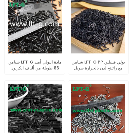
شيامن LFT-G PP بولي فينيلين
شيامن LFT-G مادة البولي أميد
مع راتينج لدن بالحرارة طويل
66 طويلة من ألياف الكربون
من ألياف الكربون اللون الأصلي
المملوءة بمقاومة التآكل لقطع
غيار السيارات