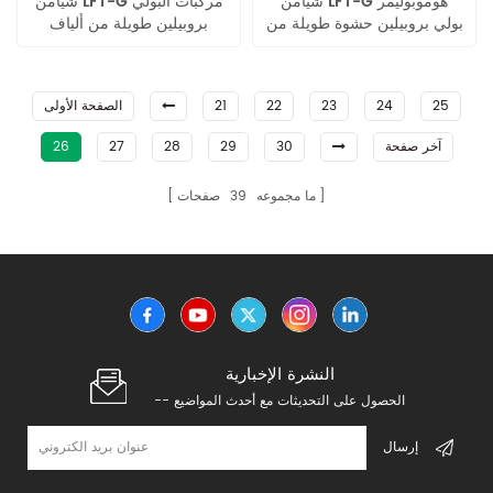
شيامن LFT-G هوموبوليمر
شيامن LFT-G مركبات البولي
بولي بروبيلين حشوة طويلة من
بروبيلين طويلة من ألياف
ألياف الكربون حقن صب صلابة
الكربون عالية الأداء 12 مم
عالية
25
24
23
22
21
الصفحة الأولى
آخر صفحة
30
29
28
27
26
ما مجموعه
39
صفحات
النشرة الإخبارية
-- الحصول على التحديثات مع أحدث المواضيع