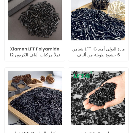
شيامن LFT-G مادة البولي أميد
Xiamen LFT Polyamide
6 حشوة طويلة من ألياف
12 تملأ مركبات ألياف الكربون
الكربون المقواة بالحرارة
الطويلة بمقاومة عالية للصدمات
لقطع غيار السيارات