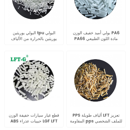
بولي أميد خفيف الوزن PA6
البولي يوريثين tpu البولي
PA66 مادة اللون الطبيعي
يوريثين بالحرارة من الألياف
لقطع غيار السيارات
الزجاجية لعملية الحقن
PPS ألياف طويلة LFT تعزيز
قطع غيار سيارات خفيفة الوزن
المقاومة pps للملف الشخصي
ABS حبيبات عذراء LGF LFT
الكريات ABS المركبة