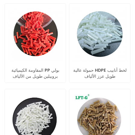
حمولة عالية HDPE لخط أنابيب
المقاومة الكيميائية PP بولي
طويل عزز الألياف
بروبيلين طويل من الألياف
الزجاجية lgf حبيبات