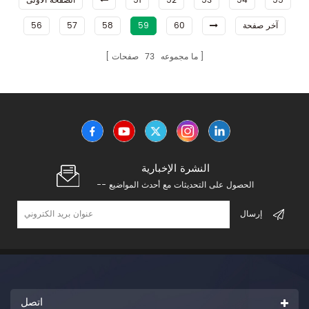
55
54
53
52
51
الصفحة الأولى
آخر صفحة
60
59
58
57
56
ما مجموعه
73
صفحات
النشرة الإخبارية
-- الحصول على التحديثات مع أحدث المواضيع
اتصل