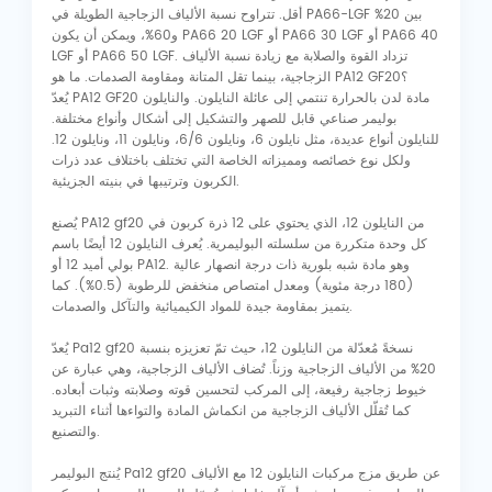
أقل. تتراوح نسبة الألياف الزجاجية الطويلة في PA66-LGF بين 20%
و60%، ويمكن أن يكون PA66 20 LGF أو PA66 30 LGF أو PA66 40
LGF أو PA66 50 LGF. تزداد القوة والصلابة مع زيادة نسبة الألياف
الزجاجية، بينما تقل المتانة ومقاومة الصدمات. ما هو PA12 GF20؟
يُعدّ PA12 GF20 مادة لدن بالحرارة تنتمي إلى عائلة النايلون. والنايلون
بوليمر صناعي قابل للصهر والتشكيل إلى أشكال وأنواع مختلفة.
للنايلون أنواع عديدة، مثل نايلون 6، ونايلون 6/6، ونايلون 11، ونايلون 12.
ولكل نوع خصائصه ومميزاته الخاصة التي تختلف باختلاف عدد ذرات
الكربون وترتيبها في بنيته الجزيئية.
يُصنع PA12 gf20 من النايلون 12، الذي يحتوي على 12 ذرة كربون في
كل وحدة متكررة من سلسلته البوليمرية. يُعرف النايلون 12 أيضًا باسم
بولي أميد 12 أو PA12. وهو مادة شبه بلورية ذات درجة انصهار عالية
(180 درجة مئوية) ومعدل امتصاص منخفض للرطوبة (0.5%). كما
يتميز بمقاومة جيدة للمواد الكيميائية والتآكل والصدمات.
يُعدّ Pa12 gf20 نسخةً مُعدّلة من النايلون 12، حيث تمّ تعزيزه بنسبة
20% من الألياف الزجاجية وزناً. تُضاف الألياف الزجاجية، وهي عبارة عن
خيوط زجاجية رفيعة، إلى المركب لتحسين قوته وصلابته وثبات أبعاده.
كما تُقلّل الألياف الزجاجية من انكماش المادة والتواءها أثناء التبريد
والتصنيع.
يُنتج البوليمر Pa12 gf20 عن طريق مزج مركبات النايلون 12 مع الألياف