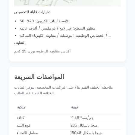
خيارات قابلة للتخصيص:
نسبة ألياف الكربون: 20%–60%
مظهر السطح: غير لامع / ذو ملمس / ألياف عائمة
الخصائص الوظيفية: التوصيلية / مقاومة الكهرباء الساكنة / ...
التغليف:
أكياس مقاومة للرطوبة بوزن 25 كجم
المواصفات السريعة
ملاحظة: تختلف القيم بناءً على التركيبات المخصصة. تتوفر البيانات
الغذائية الكاملة عند الطلب.
قيمة
ملكية
~1.48 جم/سم³
كثافة
235 ميجا باسكال
قوة الشد
15048 جيجا باسكال
معامل الانحناء