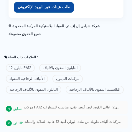
طلب عينات عبر البريد الإلكتروني
© شركة شيامن إل إف تي للمواد البلاستيكية المركبة المحدودة.
جميع الحقوق محفوظة.
العلامات ذات الصلة :
النايلون المقوى بالألياف
نايلون 12 PA12
مركبات النايلون
الألياف الزجاجية المقواة
البلاستيك المقوى بالألياف الزجاجية
النايلون المقوى بالألياف الزجاجية
مركب PA12 نايلون12 عالي القوة، لون أبيض نقي، مناسب للسيارات
سابق:
مركبات ألياف طويلة من مادة البولي أميد 12 عالية الصلابة والمتانة
التالى: