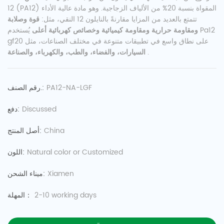
12 (PA12) المقواة بنسبة 20% من الألياف الزجاجية. وهو مادة عالية الأداء
تتمتع بالعديد من المزايا مقارنةً بالنايلون 12 النقي، مثل:
قوة وصلابة
ومقاومة حرارية ومقاومة كيميائية وخصائص كهربائية أعلى
يُستخدم Pa12
gf20 على نطاق واسع في تطبيقات متنوعة في مختلف الصناعات، مثل
.
السيارات، والفضاء، والطب، والكهرباء، والصناعة
PA12-NA-LGF
رقم الصنف.:
Discussed
دفع:
China
أصل المنتج:
Natural color or Customized
اللون:
Xiamen
ميناء الشحن:
2-10 working days
المهلة：