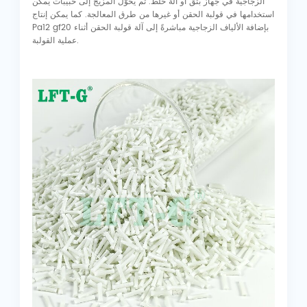
الزجاجية في جهاز بثق أو آلة خلط. ثم يُحوّل المزيج إلى حبيبات يمكن
استخدامها في قولبة الحقن أو غيرها من طرق المعالجة. كما يمكن إنتاج
Pa12 gf20 بإضافة الألياف الزجاجية مباشرةً إلى آلة قولبة الحقن أثناء
عملية القولبة.