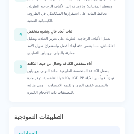
ومعظم المذيبات؛ وبالإضافة إلى الألياف الزجاجية الطويلة،
تحافظ المادة على استقرارها الميكانيكي في الظروف
الكيميائية الصعبة.
ثبات أبعاد عالٍ وتشوه منخفض
4
تعمل الألياف الزجاجية الطويلة على تعزيز الصلابة وتقليل
الانكماش، مما يضمن دقة أبعاد أفضل واستقرارًا طويل الأمد
مقارنة بالبولي بروبيلين التقليدي.
أداء منخفض الكثافة وفعال من حيث التكلفة
5
بفضل الكثافة المنخفضة الطبيعية لمادة البولي بروبيلين
وتكلفتها التنافسية، توفر مادة LGF-PP توازناً قوياً بين الأداء
والتصميم خفيف الوزن والقيمة الاقتصادية - وهي مثالية
للتطبيقات ذات الأحجام الكبيرة.
التطبيقات النموذجية
السيارات