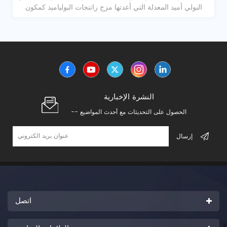
البولي أميد المعدلة التي أعدتها مزج راتنجات البولياميد كمكون
رئيسي ، مضيفا المطاط واللدائن الحرارية والراتنج.
النشرة الإخبارية
-- الحصول على التحديثات مع أحدث المواضيع
اتصل