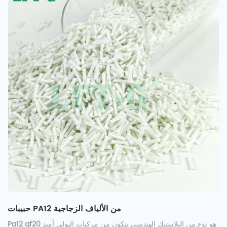
حبيبات PA12 من الألياف الزجاجية
هو نوع من البلاستيك الهندسي يتكون من مركبات البولي أميد
Pa12 gf20