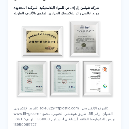
شركة شيامن إل إف تي للمواد البلاستيكية المركبة المحدودة
مورد عالمي رائد للبلاستيك الحراري المقوى بالألياف الطويلة
البريد الإلكتروني: sale02@lfrtplastic.com · الموقع الإلكتروني:
www.lft-g.com · العنوان: رقم 55، طريق هونغشي الجنوبي، مجمع
تورش للتكنولوجيا الفائقة (شيانغان)، شيامن 361000 · الهاتف: +86-
13950095727