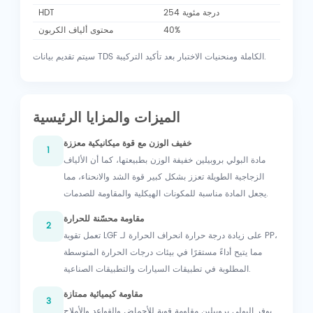
254 درجة مئوية
HDT
40%
محتوى ألياف الكربون
سيتم تقديم بيانات TDS الكاملة ومنحنيات الاختبار بعد تأكيد التركيبة.
الميزات والمزايا الرئيسية
خفيف الوزن مع قوة ميكانيكية معززة
1
مادة البولي بروبيلين خفيفة الوزن بطبيعتها، كما أن الألياف
الزجاجية الطويلة تعزز بشكل كبير قوة الشد والانحناء، مما
يجعل المادة مناسبة للمكونات الهيكلية والمقاومة للصدمات.
مقاومة محسّنة للحرارة
2
تعمل تقوية LGF على زيادة درجة حرارة انحراف الحرارة لـ PP،
مما يتيح أداءً مستقرًا في بيئات درجات الحرارة المتوسطة
المطلوبة في تطبيقات السيارات والتطبيقات الصناعية.
مقاومة كيميائية ممتازة
3
يوفر البولي بروبيلين مقاومة قوية للأحماض والقواعد والأملاح