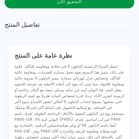
التحقيق الآن
تفاصيل المنتج
نظرة عامة على المنتج
تتمثل المزايا الرئيسية للنايلون 6 في صلابته ومقاومته للتآكل. علاوة
على ذلك، يتميز هذا النسيج بقوة تحمل ممتازة للصدمات، ومقاومة عالية
للتآكل، وخصائص عزل كهربائي ممتازة. يتميز النايلون 6 بمرونة عالية
ومقاومة للإجهاد، مما يعني أنه يعود إلى أبعاده الأصلية بعد تعرضه للتشوه
بفعل الشد. هذا البولي أميد غير سام، ويمكن دمجه مع ألياف زجاجية أو
كربونية لتعزيز الأداء. تزداد قدرة امتصاص المادة طرديًا مع كمية الرطوبة
التي تمتصها. يسمح انجذاب النايلون 6 العالي لبعض الأصباغ بتنوع أكبر
في الصباغة، مع إمكانية الحصول على أنماط أكثر إشراقًا وعمقًا.
يستخدم نوع من النايلون المقوى بالألياف الزجاجية الطويلة، يُعرف باسم
PA66-LGF، البولي أميد 66 (PA66) كمركب أساسي. يُعرف PA66
أيضًا باسم النايلون 66 أو بولي هيكساميثيلين أديباميد. بالمقارنة مع
PA6-LGF، يوفر PA66-LGF قوة وصلابة ومقاومة للزحف والحرارة
أكبر. بالإضافة إلى ذلك، يتميز بثبات أبعاد أعلى ومعدل امتصاص رطوبة