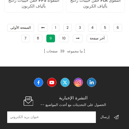
حقن حبيبات راتنج PLA المقوى
حقن حبيبات راتنج PPS المقواة
بألياف الكربون
بألياف الكربون
6
5
4
3
2
1
الصفحة الأولى
آخر صفحة
10
9
8
7
ما مجموعه
39
صفحات
النشرة الإخبارية
-- الحصول على التحديثات مع أحدث المواضيع