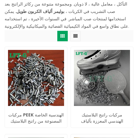
التآكل ، معامل عالية ، لا ذوبان. ومجموعة متنوعة من ركائز الراتنج بعد
صب التشريب في الكريات ،
بوليمر ألياف الكربون طويل.
يمكن
استخدامها لمنتجات صب المباشر. في السنوات الأخيرة ، تم استخدامه
على نطاق واسع في المواد الكيميائية الفضائية والميكانيكية والإلكترونية.
مركبات راتنج البلاستيك
مركبات PEEK الهندسية الخاصة
الهندسي المعززة بألياف
المصنوعة من راتنج البلاستيك
الكربون من PPS
المقوى بألياف الكربون