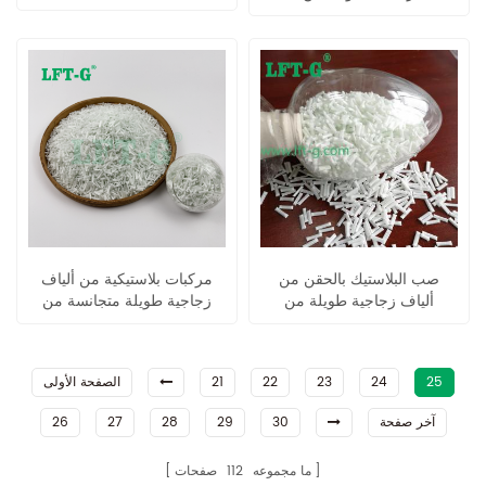
البلاستيك المصنوعة من الألياف
الهندسية عالية الأداء
الزجاجية الطويلة
صب البلاستيك بالحقن من
مركبات بلاستيكية من ألياف
ألياف زجاجية طويلة من
زجاجية طويلة متجانسة من
النايلون MXD6 عالي الصلابة
البولي بروبيلين
25
24
23
22
21
الصفحة الأولى
آخر صفحة
30
29
28
27
26
ما مجموعه
112
صفحات