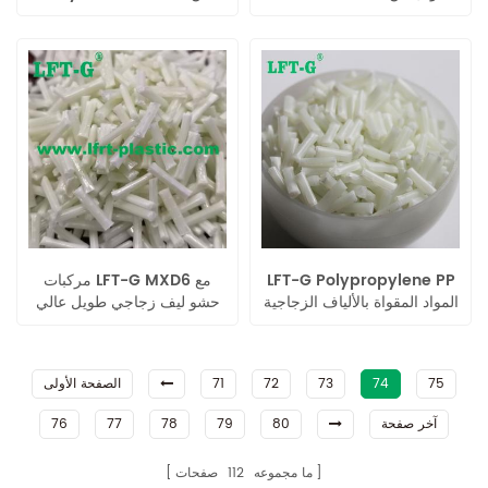
للاستخدام الصناعي مصبوب
النايلون ، خصائص ميكانيكية
عالية من البلاستيك حسب
الطلب اللون والطول
LFT-G Polypropylene PP
مركبات LFT-G MXD6 مع
المواد المقواة بالألياف الزجاجية
حشو ليف زجاجي طويل عالي
الطويلة مليئة بالمزايا
الأداء من البلاستيك المقوى
الميكانيكية العالية لأجزاء
بدرجة عذراء مخصصة
الأجهزة المنزلية
75
74
73
72
71
الصفحة الأولى
آخر صفحة
80
79
78
77
76
ما مجموعه
112
صفحات