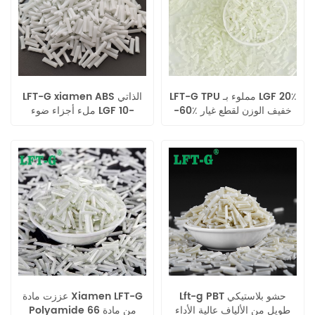
LFT-G TPU مملوء بـ LGF 20٪
LFT-G xiamen ABS الذاتي
-60٪ خفيف الوزن لقطع غيار
ملء أجزاء ضوء LGF 10-
السيارات
12mm
Lft-g PBT حشو بلاستيكي
عززت مادة Xiamen LFT-G
طويل من الألياف عالية الأداء
Polyamide 66 من مادة