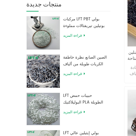
منتجات جديدة
مركبات LFT PBT بولي
بوتيلين تيريفثالات مملوءة
بألياف زجاجية طويلة
قراءة المزيد
نج اللدائن
الصين الصانع نظرة خاطفة
تاحة
الكريات طويلة من ألياف
ز ألياف البولي بروبلين بأداء
الكربون المقوى بالراتنج
ياف
قراءة المزيد
وزنا
ثافة
ألياف البولي بروبيلين 0.91 جم / سم 3
LFT حبيبات حمض
اعية
البوليلاكتيك PLA الطويلة
3٪ من ألياف
المقواة بالألياف الزجاجية
لي
قراءة المزيد
عالية القوة
 بين
مسة و 1.7 مرة من
ياسي
LFT بولي إيثيلين عالي
 ،