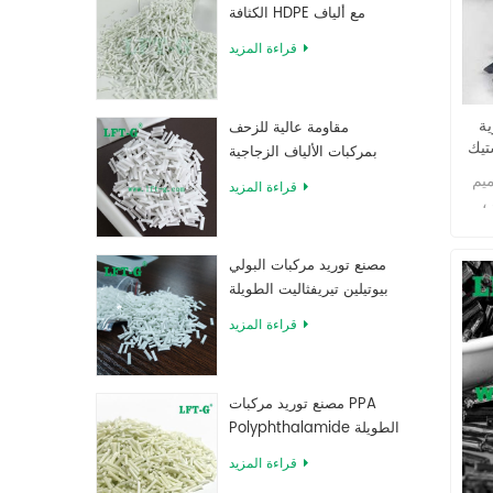
الكثافة HDPE مع ألياف
ئص
قت
زجاجية طويلة معززة
قراءة المزيد
اومة
لمعاد
LFT-G
اف
مقاومة عالية للزحف
تيك
 لا
بمركبات الألياف الزجاجية
أداء
الطويلة المملوءة بـ MXD 6
ميم
قراءة المزيد
دال
،
واة
غض
 في
يك
ابة
مصنع توريد مركبات البولي
ق ،
ئص
ملية
بيوتيلين تيريفثاليت الطويلة
ة
ديد
المقواة بالألياف الزجاجية
يًا
قراءة المزيد
يلون
نيع
 ،
تعمل
بسيط
ك PA6
مصنع توريد مركبات PPA
لبات
هو
Polyphthalamide الطويلة
P صب
 ،
المقواة بالألياف الزجاجية
اءمة للأجزاء
قراءة المزيد
نه
بيق
على