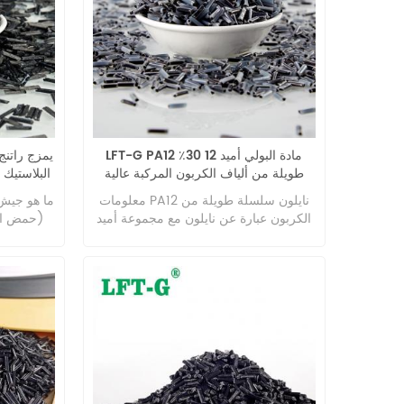
LFT-G PA12 مادة البولي أميد 12 30٪
طويلة من ألياف الكربون المركبة عالية
البلاستيك 
الأداء وخفيفة الوزن متاحة
ويمكن إ
معلومات PA12 نايلون سلسلة طويلة من
ما هو جيش 
الكربون عبارة عن نايلون مع مجموعة أميد
(حمض الل
في وحدة تكرار السلسلة الرئيسية لجزيء
بولي (ب
النايلون ، ويبلغ طول مجموعة الميثيلين بين
بوليستر ي
مجموعتي أميد أكثر من 10. نسميها نايلون
حمض الل
سلسلة طويلة من الكربون ، بما في ذلك
الرئيسية ،
النايلون 11 والنايلون 12 ، إلخ.. PA12 عبارة
عن نايلون 12 ، يُعرف أيضًا باسم بولي
(دوديكالاكتام) وبولي (لورولاكتام) ، وهو
ومقاومة ج
نوع من النايلون طويل السلسلة الكربونية.
بطرق مخ
المادة الخام الأساسية للبلمرة هي البوتادين
والتمدد ثنا
، وهو مادة لدن بالحرارة شبه بلورية.
بالإضافة إل