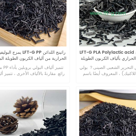
LFT-G PLA Polylactic acid يمزج راتنج
يمزج البوليفينلين LFT-G PP راتي
الحراري بألياف الكربون الطويلة
الحرارية من ألياف الكربون الطويلة الم
عادة تدوير اللون الأصلي من
12 مم
التحرير الشعبى الصينى？ بولي
مادة PP تتمي
البلاستيك
اكتيك) ، المعروف أيضًا باسم
رائع. مقارنةً بالألياف الأخرى ، تتميز أل
روبيلين جليكول) ، هو بوليمر
البولي بروبيلين بخواص الألياف الأخف 
تم الحصول عليه عن طريق بلمرة
والأكثر دفئًا والأكثر مقاومة للماء. تبلغ ك
اكتيك باعتباره المادة الخام
 وهو نوع جديد من المواد القابلة
فقط ، وهي الأصغر بين الألياف الاصطن
للتحلل. يتمتع PLA باستقرار حراري جيد ،
الخمسة وأخف وزنًا بنسبة 4
ودرجة حرارة معالجة 170-230 ℃ ،
البوليستر ؛ يبلغ معدل عزل ألياف البو
يدة للمذيبات ، ويمكن معالجته
بروبيلين 36.49٪ ، وهو أعلى معدل
تلفة ، مثل البثق ، والغزل ،
الألياف الاصطناعية الخ
ئي المحور ، وقولبة النفخ بالحقن.
البوليستر ؛ معدل استعادة الرطوبة الق
ى كونها قابلة للتحلل البيولوجي ،
لألياف البولي بروبلين هو صفر تقريبًا