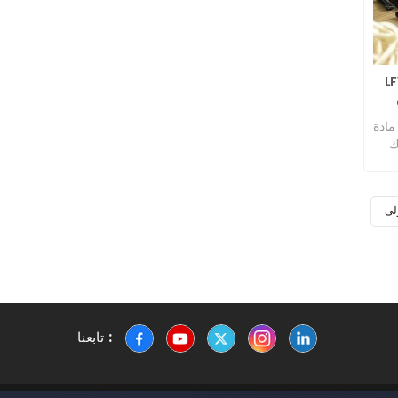
ميد 12 الشركة المصنعة
سبة لك،
ك
لى
تابعنا :