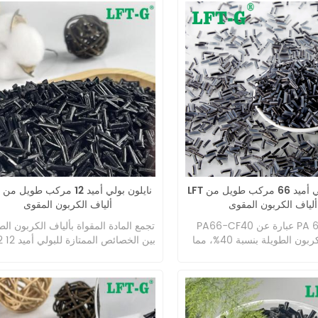
LFT نايلون بولي أميد 66 مركب طويل من
LFT نا
ألياف الكربون المقوى
ألياف الكربون المقوى
PA66-CF40 عبارة عن PA 66 معزز
تجمع المادة المقواة بألياف الكربون الط
بألياف الكربون الطويلة بنسبة 40%، مما
PA12 بين 
وة استثنائية ومقاومة للزحف
وقوة وصلابة ألياف الكربون الطويلة. ي
واستقرار الأبعاد. بعد التعديل،
هذا المركب عالي الأداء قوة ميكانيكية ف
يُظهر PA66-CF40 خصائص ميكانيكية
، ومقاومة للصدمات، وثبات الأبعاد، م
مما يجعله مرنًا للغاية ومثاليًا
يجعله مثاليًا للتطبيقات الصعبة في قط
 عالية التحميل في بيئات درجات
السيارات والفضاء والصناعة.