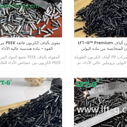
والتآكل.
موثوقًا للمعادن في البيئات الصعبة.
LFT-G™ Premium طويل من ألياف
مركب PEEK مقوى 
ن المتجانسة من مادة البولي
القوة - مادة هندسية عالية الأداء
 للتطبيقات عالية الأداء
ألياف الكربون الطويلة PP عبارة عن مركب
تجمع المواد المركبة PEEK المقواة 
لبولي بروبيلين عالي الأداء، تم
الكربون بين خصائص الأداء العالي لـ 
 للحصول على قوة استثنائية
وقوة ومتانة ألياف الكربون، مما يجعل
يفة الوزن، مما يجعله مثاليًا
مثالية للتطبيقات في البيئات القاسي
والطباعة ثلاثية الأبعاد.