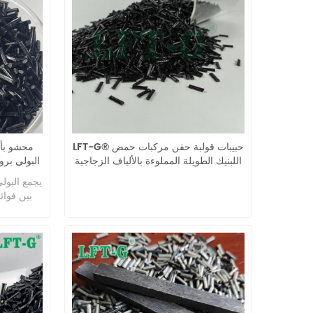
ثبات الأبعاد المعزز في ظل الظروف
الحرارة ال
القاسية. تعتبر مركبات ألياف الكربون
خاص للمك
الطويلة PA6 حلاً موثوقًا لاستبدال المعادن
عالية لفتر
في المكونات الهيكلية خفيفة الوزن
الهيكلية في الآلات والمركبات.
والمتطلبة.
LFT-G® حبيبات قولبة حقن مركبات حمض
محشو بأل
اللبنيك الطويلة المملوءة بالألياف الزجاجية
البولي بروب
يجمع البولي
الطويلة وم
المشتركة،
ومقاومة 
الصعبة
والإلكتر
الميكانيك
ضروريًا. تو
ومقاومة ل