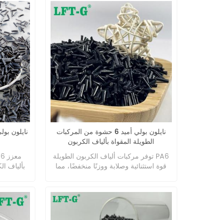
نايلون بولي أميد 6 حشوة من المركبات
الطويلة المقواة بألياف الكربون
توفر مركبات ألياف الكربون الطويلة PA6
قوة استثنائية وصلابة ووزنًا منخفضًا، مما
يجعلها مثالية للتطبيقات عالية الأداء في
يوفر ق
صناعات مثل السيارات والفضاء
والصلابة 
والإلكترونيات. توفر هذه المواد خصائص
ميكانيكية فائقة، بما في ذلك قوة شد عالية
متميزة، 
ومقاومة ممتازة للتعب، مع ضمان أيضًا
للتطبيقات