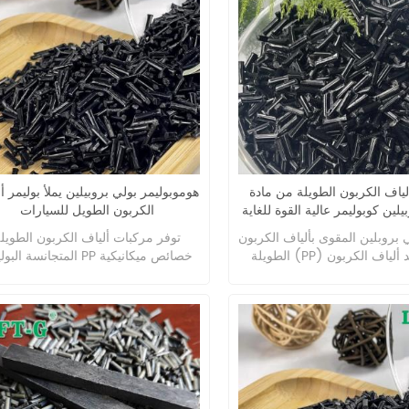
قصوى. هذه المادة مناسبة بشكل
ونات التي تتطلب قوة ومتانة
ات طويلة، مثل الأغطية والأجزاء
ياف الكربون الطويلة من مادة
هوموبوليمر بولي بروبيلين يملأ بوليمر أ
يلين كوبوليمر عالية القوة للغاية
الكربون الطويل للسيارات
 بروبلين المقوى بألياف الكربون
توفر مركبات ألياف الكربون الطويل
الطويلة (PP) بين فوائد ألياف الكربون
المتجانسة البوليمر PP خصائص ميك
رونة بوليمرات البولي بروبيلين
ممتازة، بما في ذلك القوة العالية والصل
 مما يوفر قوة استثنائية وصلابة
ومقاومة الصدمات. تعتبر هذه المواد مثا
للصدمات. إنه مثالي للتطبيقات
للتطبيقات عالية الأداء في قطاعات
 في صناعات مثل السيارات
السيارات والفضاء والصناعة، حيث تع
ونيات والفضاء، حيث يعد الأداء
الحلول خفيفة الوزن والمتينة أمرًا ضرور
ي العالي والوزن المنخفض أمرًا
بفضل ثبات الأبعاد الفائق والمقاومة
فر هذه المادة ثباتًا فائقًا للأبعاد،
الحرارية، توفر مركبات ألياف الكربو
لحرارة، ومقاومة محسنة للتعب
الطويلة من البولي بروبلين المتجانس بد