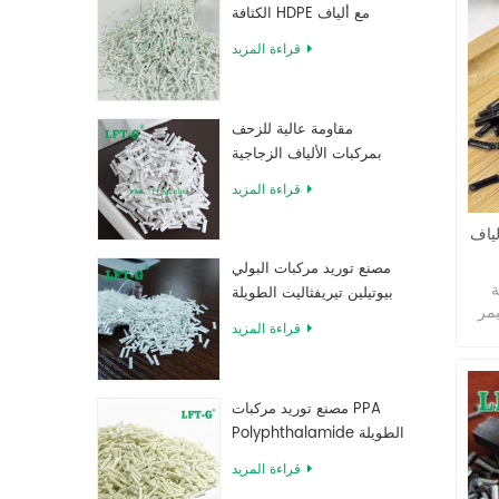
الكثافة HDPE مع ألياف
زجاجية طويلة معززة
قراءة المزيد
مقاومة عالية للزحف
بمركبات الألياف الزجاجية
الطويلة المملوءة بـ MXD 6
قراءة المزيد
لياف
مصنع توريد مركبات البولي
ة
بيوتيلين تيريفثاليت الطويلة
انيكية
المقواة بالألياف الزجاجية
قراءة المزيد
ابة
لية
د
مصنع توريد مركبات PPA
يًا.
Polyphthalamide الطويلة
المقواة بالألياف الزجاجية
ن
قراءة المزيد
يلاً