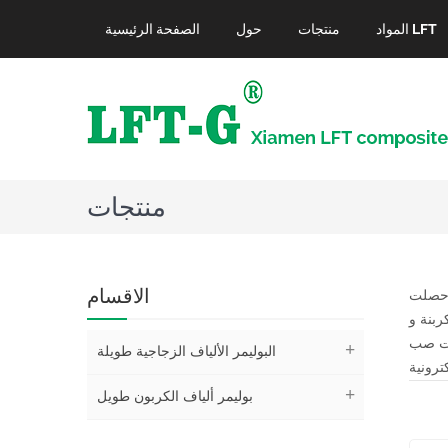
المواد LFT
منتجات
حول
الصفحة الرئيسية
منتجات
ي حصلت
الاقسام
 1/4 من الصلب ، وقوتها أعلى من قوة الصلب. مقاومة التآكل ، معامل
ات صب
البوليمر الألياف الزجاجية طويلة
بوليمر ألياف الكربون طويل