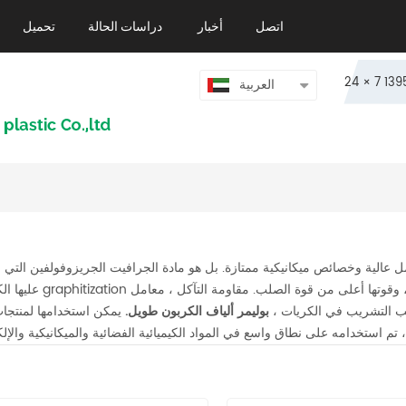
اتصل
أخبار
دراسات الحالة
تحميل
العربية
مل عالية وخصائص ميكانيكية ممتازة. بل هو مادة الجرافيت الجريزوفولفين الت
عليها الكربنة و graphitization من الألياف العضوية. الثقل النوعي أقل من
صب التشريب في الكريات ،
بوليمر ألياف الكربون طويل.
يمكن استخدامها لمنتج