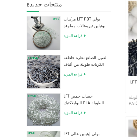
منتجات جديدة
مركبات LFT PBT بولي
بوتيلين تيريفثالات مملوءة
بألياف زجاجية طويلة
قراءة المزيد
الصين الصانع نظرة خاطفة
الكريات طويلة من ألياف
الكربون المقوى بالراتنج
قراءة المزيد
يلون بولي أميد 12 مركب طويل من
LFT حبيبات حمض
ويلة
البوليلاكتيك PLA الطويلة
الخصائص الممتازة للبولي أميد 12
وفر
المقواة بالألياف الزجاجية
قراءة المزيد
ائقة
عالية القوة
ما
اعات
LFT بولي إيثيلين عالي