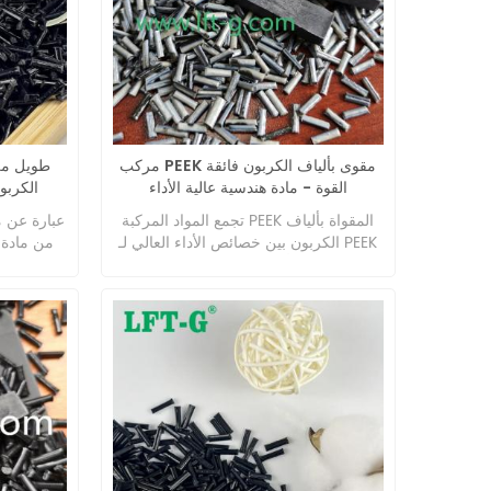
مركب PEEK مقوى بألياف الكربون فائقة
القوة - مادة هندسية عالية الأداء
الكربو
بروبيلين (PP)
تجمع المواد المركبة PEEK المقواة بألياف
الكربون بين خصائص الأداء العالي لـ PEEK
من مادة ا
وقوة ومتانة ألياف الكربون، مما يجعلها
تصميمه
مثالية للتطبيقات في البيئات القاسية
وخصائص خف
والطباعة ثلاثية الأبعاد.
للتطبيقات الصعبة مثل قطع غيار السيارات.