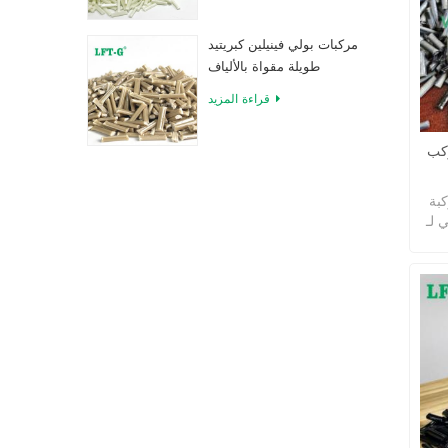
مركبات بولي فينيلين كبريتيد
طويلة مقواة بالألياف
الزجاجية
قراءة المزيد
بألياف الكربون فائقة
بألياف
PEEK
ها
ة