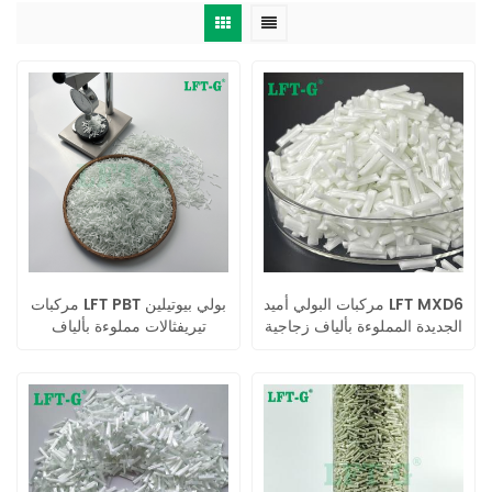
مركبات البولي أميد LFT MXD6
مركبات LFT PBT بولي بيوتيلين
الجديدة المملوءة بألياف زجاجية
تيريفثالات مملوءة بألياف
طويلة
زجاجية