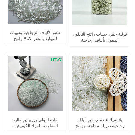
حشو الألياف الزجاجية بحبيبات
قولبة حقن حبيبات راتنج النايلون
راتنج PLA للقولبة بالحقن
المقوى بألياف زجاجية
بلاستيك هندسي من ألياف
مادة البولي بروبيلين عالية
زجاجية طويلة مملوءة براتنج
المقاومة للمواد الكيميائية،
البولي يوريثان الحراري
مصنوعة من ألياف زجاجية