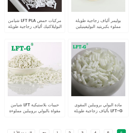
بوليمر ألياف زجاجية طويلة
شيامن LFT PLA مركبات حمض
مملوء بكبريتيد البوليفينيلين
البوليلاكتيك ألياف زجاجية طويلة
(PPS) عالي المقاومة لدرجات
راتنج حراري هندسي
الحرارة العالية من شركة
شيامن إل إف تي
مادة البولي بروبيلين المقوى
شيامن LFT حبيبات بلاستيكية
بألياف زجاجية طويلة LFT-G
مقواة بالبولي بروبيلين مملوءة
بألياف زجاجية طويلة