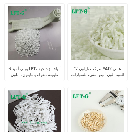
طويلة، لون أسود طبيعي، لون
حسب الطلب.
مركب نايلون 12 PA12 عالي
بولي أميد 6 LFT، ألياف زجاجية
القوة، لون أبيض نقي، للسيارات
طويلة مقواة بالنايلون، اللون
الأصلي لقطع غيار السيارات