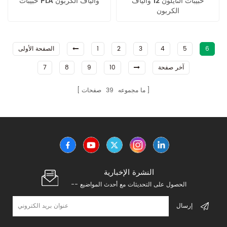
حبيبات النايلون 12 وألياف
حبيبات PLA وألياف الكربون
الكربون
6
5
4
3
2
1
الصفحة الأولى
آخر صفحة
10
9
8
7
ما مجموعه
39
صفحات
النشرة الإخبارية
-- الحصول على التحديثات مع أحدث المواضيع