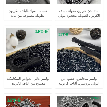
مادة لدن حراري مقواة بألياف
حبيبات مقواة بألياف الكربون
الكربون الطويلة محشوة ببولي
الطويلة مصنوعة من مادة
أميد 6
البولي أميد 66 المركبة
بوليمر متجانس، حشوة من
بوليمر عالي الخواص الميكانيكية
البولي بروبيلين، ألياف كربونية
مصنوع من ألياف الكربون
طويلة، قولبة بالحقن، متانة
الطويلة المملوءة بالبولي
عالية
بروبيلين PP