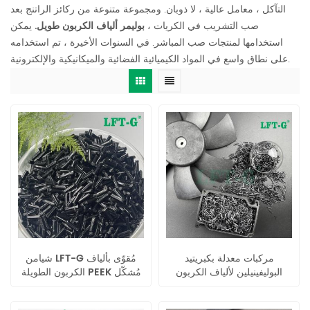
التآكل ، معامل عالية ، لا ذوبان. ومجموعة متنوعة من ركائز الراتنج بعد
صب التشريب في الكريات ،
بوليمر ألياف الكربون طويل.
يمكن
استخدامها لمنتجات صب المباشر. في السنوات الأخيرة ، تم استخدامه
على نطاق واسع في المواد الكيميائية الفضائية والميكانيكية والإلكترونية.
مركبات معدلة بكبريتيد
شيامن LFT-G مُقوّى بألياف
البوليفينيلين لألياف الكربون
الكربون الطويلة PEEK مُشكّل
الصينية
بالحقن