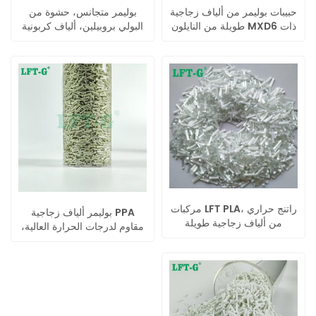
حبيبات بوليمر من ألياف زجاجية
بوليمر متجانس، حشوة من
طويلة من النايلون MXD6 ذات
البولي بروبيلين، ألياف كربونية
خصائص ميكانيكية عالية
طويلة، قولبة بالحقن، متانة
عالية
مركبات LFT PLA، راتنج حراري
بوليمر ألياف زجاجية PPA
من ألياف زجاجية طويلة
مقاوم لدرجات الحرارة العالية،
تطبيقات واسعة