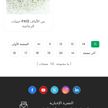
حبيبات PA12 من الألياف
الزجاجية
15
14
13
12
11
الصفحة الأولى
آخر صفحة
20
19
18
17
16
ما مجموعه
112
صفحات
النشرة الإخبارية