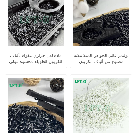
بوليمر عالي الخواص الميكانيكية
مادة لدن حراري مقواة بألياف
مصنوع من ألياف الكربون
الكربون الطويلة محشوة ببولي
الطويلة المملوءة بالبولي
أميد 6
بروبيلين PP