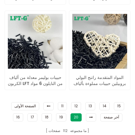
المواد المتقدمة راتنج البولي
حبيبات بوليمر معدلة من ألياف
بروبيلين حبيبات مملوءة بألياف
الكربون LFT من النايلون 6 مواد
الكربون الطويلة
15
14
13
12
11
الصفحة الأولى
آخر صفحة
20
19
18
17
16
ما مجموعه
112
صفحات